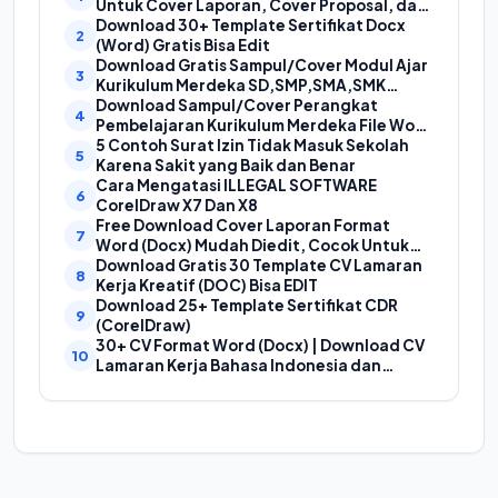
Untuk Cover Laporan, Cover Proposal, dan
Cover Makalah
Download 30+ Template Sertifikat Docx
(Word) Gratis Bisa Edit
Download Gratis Sampul/Cover Modul Ajar
Kurikulum Merdeka SD,SMP,SMA,SMK
Format Doc (Ms Word)
Download Sampul/Cover Perangkat
Pembelajaran Kurikulum Merdeka File Word
(Doc) | Contoh Cover Kurikum Merdeka
5 Contoh Surat Izin Tidak Masuk Sekolah
Karena Sakit yang Baik dan Benar
Cara Mengatasi ILLEGAL SOFTWARE
CorelDraw X7 Dan X8
Free Download Cover Laporan Format
Word (Docx) Mudah Diedit, Cocok Untuk
Cover Laporan Kegiatan, Makalah Dan
Download Gratis 30 Template CV Lamaran
Proposal
Kerja Kreatif (DOC) Bisa EDIT
Download 25+ Template Sertifikat CDR
(CorelDraw)
30+ CV Format Word (Docx) | Download CV
Lamaran Kerja Bahasa Indonesia dan
Bahasa Inggris