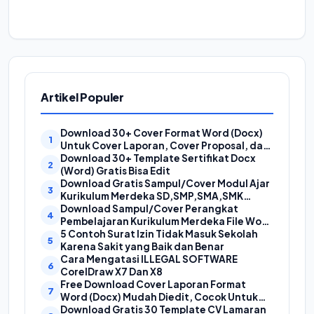
Artikel Populer
Download 30+ Cover Format Word (Docx)
Untuk Cover Laporan, Cover Proposal, dan
Cover Makalah
Download 30+ Template Sertifikat Docx
(Word) Gratis Bisa Edit
Download Gratis Sampul/Cover Modul Ajar
Kurikulum Merdeka SD,SMP,SMA,SMK
Format Doc (Ms Word)
Download Sampul/Cover Perangkat
Pembelajaran Kurikulum Merdeka File Word
(Doc) | Contoh Cover Kurikum Merdeka
5 Contoh Surat Izin Tidak Masuk Sekolah
Karena Sakit yang Baik dan Benar
Cara Mengatasi ILLEGAL SOFTWARE
CorelDraw X7 Dan X8
Free Download Cover Laporan Format
Word (Docx) Mudah Diedit, Cocok Untuk
Cover Laporan Kegiatan, Makalah Dan
Download Gratis 30 Template CV Lamaran