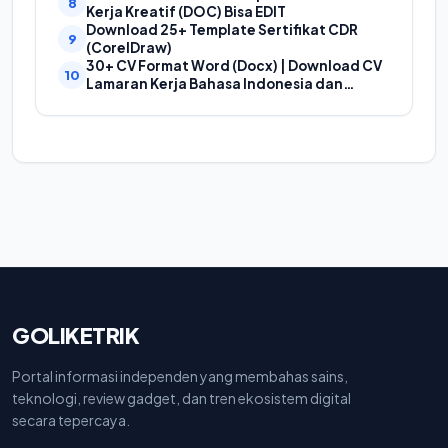
Proposal
Kerja Kreatif (DOC) Bisa EDIT
Download 25+ Template Sertifikat CDR
(CorelDraw)
30+ CV Format Word (Docx) | Download CV
Lamaran Kerja Bahasa Indonesia dan
Bahasa Inggris
GOLIKETRIK
Portal informasi independen yang membahas sains,
teknologi, review gadget, dan tren ekosistem digital
secara tepercaya.