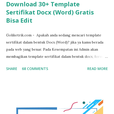
Download 30+ Template
Sertifikat Docx (Word) Gratis
Bisa Edit
Goliketrik.com - Apakah anda sedang mencari template
sertifikat dalam bentuk Docx (Word)? jika ya kamu berada
pada web yang benar. Pada Kesempatan ini Admin akan
membagikan template sertifikat dalam bentuk docx, format
sertifikat ini sengaja di buat dalam bentuk word agar mudah
SHARE
68 COMMENTS
READ MORE
untuk diedit ulang sesuai dengan kebutuhan. template ini
juga suport dengan microsoft word 2007 , word 2010, word
2016, word 2019 hingga versi microsoft word terbaru,
template ini juga kami bagikan secara gratis. untuk lebih
jelas dibawah ini template sertifikat yang kami maksud :
Download Template Sertifikat Word Free Dibawah ini
koleksi template sertifikat docx (word) Template Sertifikat