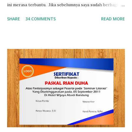
ini merasa terbantu. Jika sebelumnya saya sudah berbagi 3
0+ Template Sertifikat Gratis , dan 30+ Template
SHARE
34 COMMENTS
READ MORE
Curriculum Vitae (CV) hari ini saya akan berbagi 30+
Template Cover laporan yang bisa kamu download dan edit
sesuai dengan kebutuhan kamu. Seberapa Penting Membuat
Cover Yang Menarik dan Kreatif ? Seperti yang kita ketahu
bahwa pada saat membuat laporan, membuat proposal dan
membuat makalah selain dari mempersiapkan isinya secara
matang kita juga harus memperhatikan desain covernya,
karena cover salah satu bagian yang sangat krusial untuk
menentukan apakah laporan,proposal dan makalah yang
kamu buat akan dibaca atau tidak. Jika ditanya apakah
penting membuat cover yang menarik dan kreatif? tentu
jawabannya adalah Ya, karena cover menjadi bagian yang
tidak terpisakan dari laporan, proposal dan d...