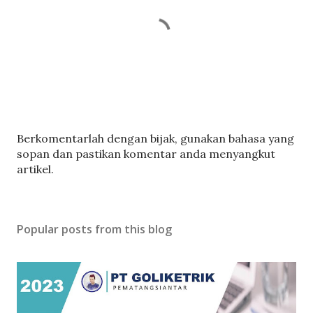
P
Berkomentarlah dengan bijak, gunakan bahasa yang
o
sopan dan pastikan komentar anda menyangkut
s
artikel.
t
a
C
Popular posts from this blog
o
m
m
e
n
t