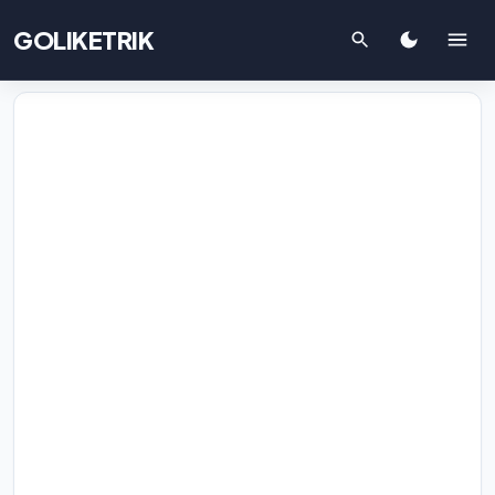
GOLIKETRIK