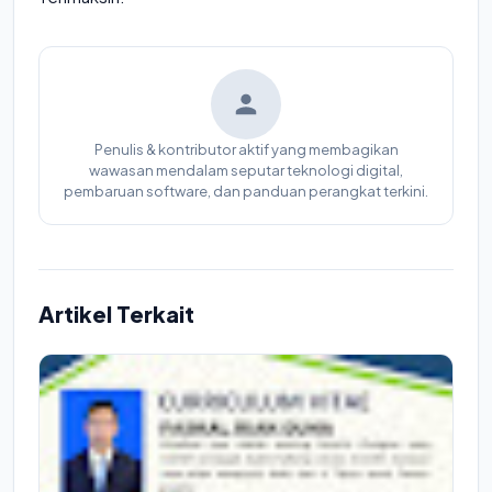
Penulis & kontributor aktif yang membagikan
wawasan mendalam seputar teknologi digital,
pembaruan software, dan panduan perangkat terkini.
Artikel Terkait