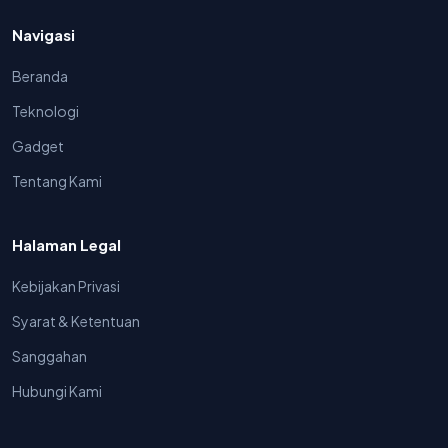
Navigasi
Beranda
Teknologi
Gadget
Tentang Kami
Halaman Legal
Kebijakan Privasi
Syarat & Ketentuan
Sanggahan
Hubungi Kami