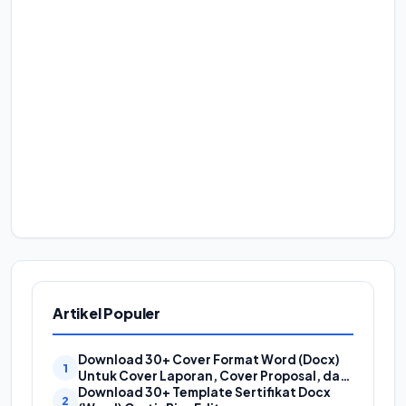
Artikel Populer
Download 30+ Cover Format Word (Docx)
Untuk Cover Laporan, Cover Proposal, dan
Cover Makalah
Download 30+ Template Sertifikat Docx