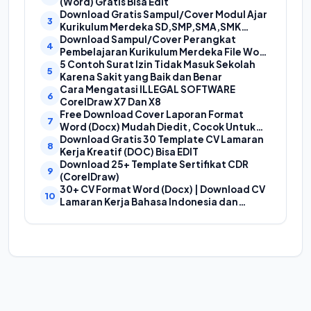
(Word) Gratis Bisa Edit
Download Gratis Sampul/Cover Modul Ajar
Kurikulum Merdeka SD,SMP,SMA,SMK
Format Doc (Ms Word)
Download Sampul/Cover Perangkat
Pembelajaran Kurikulum Merdeka File Word
(Doc) | Contoh Cover Kurikum Merdeka
5 Contoh Surat Izin Tidak Masuk Sekolah
Karena Sakit yang Baik dan Benar
Cara Mengatasi ILLEGAL SOFTWARE
CorelDraw X7 Dan X8
Free Download Cover Laporan Format
Word (Docx) Mudah Diedit, Cocok Untuk
Cover Laporan Kegiatan, Makalah Dan
Download Gratis 30 Template CV Lamaran
Proposal
Kerja Kreatif (DOC) Bisa EDIT
Download 25+ Template Sertifikat CDR
(CorelDraw)
30+ CV Format Word (Docx) | Download CV
Lamaran Kerja Bahasa Indonesia dan
Bahasa Inggris