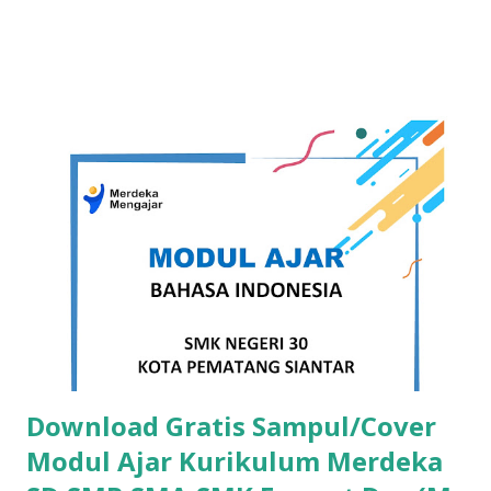
juga suport dengan microsoft word 2007 , word 2010, word
2016, word 2019 hingga versi microsoft word terbaru,
template ini juga kami bagikan secara gratis. untuk lebih
jelas dibawah ini template sertifikat yang kami maksud :
Download Template Sertifikat Word Free Dibawah ini
koleksi template sertifikat docx (word) Template Sertifikat
Word Free Versi 1 DOWNLOAD Template Sertifikat Word
Free Versi 2 DOWNLOAD Template Sertifikat Word Free
Versi 3 DOWNLOAD Template Sertifikat Word Free Versi 4
DOWNLOAD Template Sertifikat Word Free Versi 5
DOWNLOAD Template Sertifikat ...
Download Gratis Sampul/Cover
Modul Ajar Kurikulum Merdeka