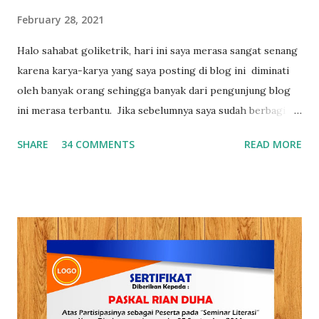
February 28, 2021
Halo sahabat goliketrik, hari ini saya merasa sangat senang
karena karya-karya yang saya posting di blog ini diminati
oleh banyak orang sehingga banyak dari pengunjung blog
ini merasa terbantu. Jika sebelumnya saya sudah berbagi 3
0+ Template Sertifikat Gratis , dan 30+ Template
SHARE
34 COMMENTS
READ MORE
Curriculum Vitae (CV) hari ini saya akan berbagi 30+
Template Cover laporan yang bisa kamu download dan edit
sesuai dengan kebutuhan kamu. Seberapa Penting Membuat
Cover Yang Menarik dan Kreatif ? Seperti yang kita ketahu
bahwa pada saat membuat laporan, membuat proposal dan
membuat makalah selain dari mempersiapkan isinya secara
matang kita juga harus memperhatikan desain covernya,
karena cover salah satu bagian yang sangat krusial untuk
menentukan apakah laporan,proposal dan makalah yang