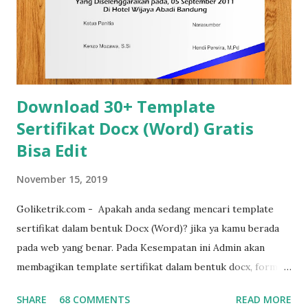
kamu buat akan dibaca atau tidak. Jika ditanya apakah
penting membuat cover yang menarik dan kreatif? tentu
jawabannya adalah Ya, karena cover menjadi bagian yang
tidak terpisakan dari laporan, proposal dan d...
Download 30+ Template
Sertifikat Docx (Word) Gratis
Bisa Edit
November 15, 2019
Goliketrik.com - Apakah anda sedang mencari template
sertifikat dalam bentuk Docx (Word)? jika ya kamu berada
pada web yang benar. Pada Kesempatan ini Admin akan
membagikan template sertifikat dalam bentuk docx, format
sertifikat ini sengaja di buat dalam bentuk word agar mudah
SHARE
68 COMMENTS
READ MORE
untuk diedit ulang sesuai dengan kebutuhan. template ini