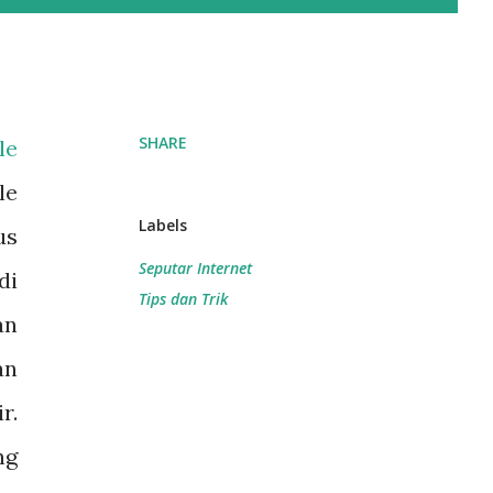
SHARE
le
le
Labels
us
Seputar Internet
di
Tips dan Trik
an
an
r.
ng