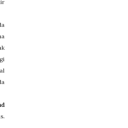
ir
da
na
ak
gi
al
da
nd
s.