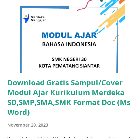
Download Template Sertifikat Word Free Dibawah ini
koleksi template sertifikat docx (word) Template Sertifikat
Word Free Versi 1 DOWNLOAD Template Sertifikat Word
Free Versi 2 DOWNLOAD Template Sertifikat Word Free
Versi 3 DOWNLOAD Template Sertifikat Word Free Versi 4
DOWNLOAD Template Sertifikat Word Free Versi 5
DOWNLOAD Template Sertifikat ...
Download Gratis Sampul/Cover
Modul Ajar Kurikulum Merdeka
SD,SMP,SMA,SMK Format Doc (Ms
Word)
November 20, 2023