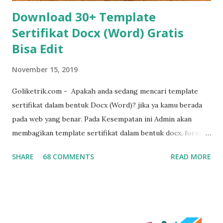
Download 30+ Template
Sertifikat Docx (Word) Gratis
Bisa Edit
November 15, 2019
Goliketrik.com - Apakah anda sedang mencari template
sertifikat dalam bentuk Docx (Word)? jika ya kamu berada
pada web yang benar. Pada Kesempatan ini Admin akan
membagikan template sertifikat dalam bentuk docx, format
sertifikat ini sengaja di buat dalam bentuk word agar mudah
SHARE
68 COMMENTS
READ MORE
untuk diedit ulang sesuai dengan kebutuhan. template ini
juga suport dengan microsoft word 2007 , word 2010, word
2016, word 2019 hingga versi microsoft word terbaru,
template ini juga kami bagikan secara gratis. untuk lebih
jelas dibawah ini template sertifikat yang kami maksud :