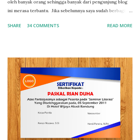
oleh banyak orang sehingga banyak dari pengunjung blog
ini merasa terbantu. Jika sebelumnya saya sudah berbagi 3
0+ Template Sertifikat Gratis , dan 30+ Template
SHARE
34 COMMENTS
READ MORE
Curriculum Vitae (CV) hari ini saya akan berbagi 30+
Template Cover laporan yang bisa kamu download dan edit
sesuai dengan kebutuhan kamu. Seberapa Penting Membuat
Cover Yang Menarik dan Kreatif ? Seperti yang kita ketahu
bahwa pada saat membuat laporan, membuat proposal dan
membuat makalah selain dari mempersiapkan isinya secara
matang kita juga harus memperhatikan desain covernya,
karena cover salah satu bagian yang sangat krusial untuk
menentukan apakah laporan,proposal dan makalah yang
kamu buat akan dibaca atau tidak. Jika ditanya apakah
penting membuat cover yang menarik dan kreatif? tentu
jawabannya adalah Ya, karena cover menjadi bagian yang
tidak terpisakan dari laporan, proposal dan d...