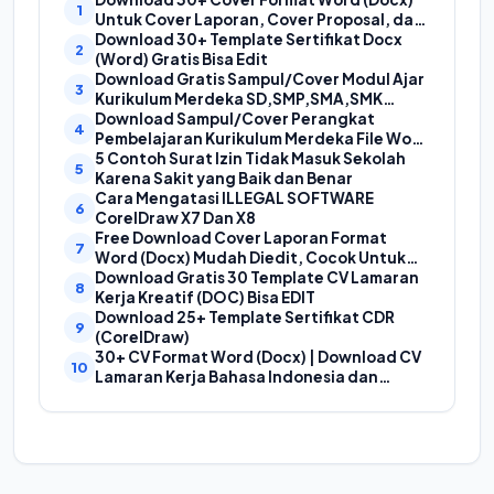
Untuk Cover Laporan, Cover Proposal, dan
Cover Makalah
Download 30+ Template Sertifikat Docx
(Word) Gratis Bisa Edit
Download Gratis Sampul/Cover Modul Ajar
Kurikulum Merdeka SD,SMP,SMA,SMK
Format Doc (Ms Word)
Download Sampul/Cover Perangkat
Pembelajaran Kurikulum Merdeka File Word
(Doc) | Contoh Cover Kurikum Merdeka
5 Contoh Surat Izin Tidak Masuk Sekolah
Karena Sakit yang Baik dan Benar
Cara Mengatasi ILLEGAL SOFTWARE
CorelDraw X7 Dan X8
Free Download Cover Laporan Format
Word (Docx) Mudah Diedit, Cocok Untuk
Cover Laporan Kegiatan, Makalah Dan
Download Gratis 30 Template CV Lamaran
Proposal
Kerja Kreatif (DOC) Bisa EDIT
Download 25+ Template Sertifikat CDR
(CorelDraw)
30+ CV Format Word (Docx) | Download CV
Lamaran Kerja Bahasa Indonesia dan
Bahasa Inggris