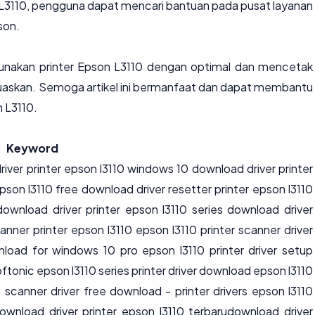
n L3110, pengguna dapat mencari bantuan pada pusat layanan
son.
nakan printer Epson L3110 dengan optimal dan mencetak
askan. Semoga artikel ini bermanfaat dan dapat membantu
 L3110.
Keyword
river printer epson l3110 windows 10 download driver printer
epson l3110 free download driver resetter printer epson l3110
download driver printer epson l3110 series download driver
anner printer epson l3110 epson l3110 printer scanner driver
nload for windows 10 pro epson l3110 printer driver setup
ftonic epson l3110 series printer driver download epson l3110
0 scanner driver free download - printer drivers epson l3110
ownload driver printer epson l3110 terbarudownload driver