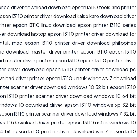
 price driver download download epson l3110 tools and printer
pson l3110 printer driver download kaise kare download driver
inter epson l3110 linux download epson printer l3110 series
river download laptop epson l3110 printer driver download for
ntuk mac epson l3110 printer driver download philippines
c download master driver printer epson l3110 epson l3110
 master driver printer epson l3110 epson l3110 printer driver
ter driver download epson l3110 printer driver download pc
ownload driver printer epson l3110 untuk windows 7 download
rinter scanner driver download windows 10 32 bit epson l3110
on l3110 printer scanner driver download windows 10 64 bit
 windows 10 download driver epson l3110 windows xp 32 bit
 epson l3110 printer scanner driver download windows 7 32 bit
ws 10 download driver printer epson l3110 untuk windows 10
 bit epson l3110 printer driver download win 7 epson l3110