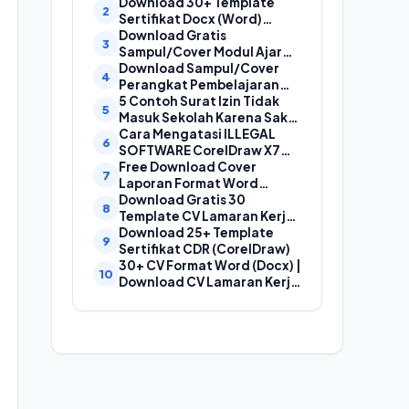
Laporan, Cover Proposal,
Download 30+ Template
dan Cover Makalah
Sertifikat Docx (Word)
Gratis Bisa Edit
Download Gratis
Sampul/Cover Modul Ajar
Kurikulum Merdeka
Download Sampul/Cover
SD,SMP,SMA,SMK Format
Perangkat Pembelajaran
Doc (Ms Word)
Kurikulum Merdeka File
5 Contoh Surat Izin Tidak
Word (Doc) | Contoh Cover
Masuk Sekolah Karena Sakit
Kurikum Merdeka
yang Baik dan Benar
Cara Mengatasi ILLEGAL
SOFTWARE CorelDraw X7
Dan X8
Free Download Cover
Laporan Format Word
(Docx) Mudah Diedit, Cocok
Download Gratis 30
Untuk Cover Laporan
Template CV Lamaran Kerja
Kegiatan, Makalah Dan
Kreatif (DOC) Bisa EDIT
Download 25+ Template
Proposal
Sertifikat CDR (CorelDraw)
30+ CV Format Word (Docx) |
Download CV Lamaran Kerja
Bahasa Indonesia dan
Bahasa Inggris