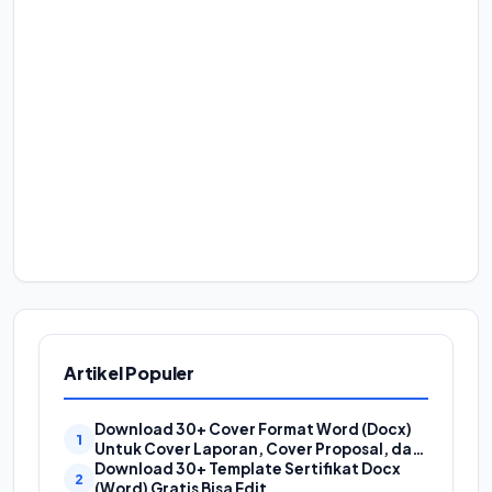
Artikel Populer
Download 30+ Cover Format Word (Docx)
Untuk Cover Laporan, Cover Proposal, dan
Cover Makalah
Download 30+ Template Sertifikat Docx
(Word) Gratis Bisa Edit