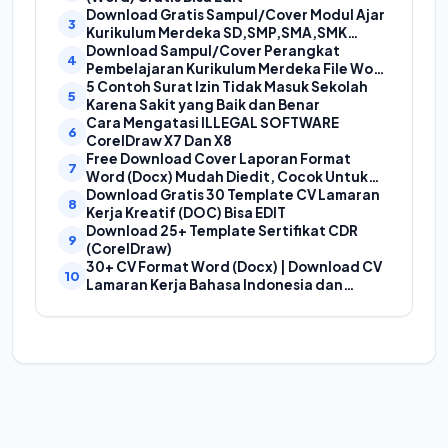
Download Gratis Sampul/Cover Modul Ajar
Kurikulum Merdeka SD,SMP,SMA,SMK
Format Doc (Ms Word)
Download Sampul/Cover Perangkat
Pembelajaran Kurikulum Merdeka File Word
(Doc) | Contoh Cover Kurikum Merdeka
5 Contoh Surat Izin Tidak Masuk Sekolah
Karena Sakit yang Baik dan Benar
Cara Mengatasi ILLEGAL SOFTWARE
CorelDraw X7 Dan X8
Free Download Cover Laporan Format
Word (Docx) Mudah Diedit, Cocok Untuk
Cover Laporan Kegiatan, Makalah Dan
Download Gratis 30 Template CV Lamaran
Proposal
Kerja Kreatif (DOC) Bisa EDIT
Download 25+ Template Sertifikat CDR
(CorelDraw)
30+ CV Format Word (Docx) | Download CV
Lamaran Kerja Bahasa Indonesia dan
Bahasa Inggris