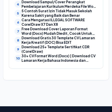
Format Doc (Ms Word)
Download Sampul/Cover Perangkat
Pembelajaran Kurikulum Merdeka File Word
(Doc) | Contoh Cover Kurikum Merdeka
5 Contoh Surat Izin Tidak Masuk Sekolah
Karena Sakit yang Baik dan Benar
Cara Mengatasi ILLEGAL SOFTWARE
CorelDraw X7 Dan X8
Free Download Cover Laporan Format
Word (Docx) Mudah Diedit, Cocok Untuk
Cover Laporan Kegiatan, Makalah Dan
Download Gratis 30 Template CV Lamaran
Proposal
Kerja Kreatif (DOC) Bisa EDIT
Download 25+ Template Sertifikat CDR
(CorelDraw)
30+ CV Format Word (Docx) | Download CV
Lamaran Kerja Bahasa Indonesia dan
Bahasa Inggris