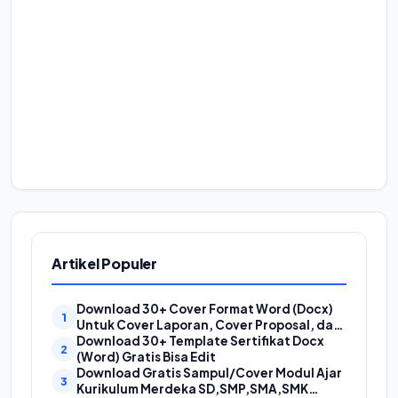
Artikel Populer
Download 30+ Cover Format Word (Docx)
Untuk Cover Laporan, Cover Proposal, dan
Cover Makalah
Download 30+ Template Sertifikat Docx
(Word) Gratis Bisa Edit
Download Gratis Sampul/Cover Modul Ajar
Kurikulum Merdeka SD,SMP,SMA,SMK