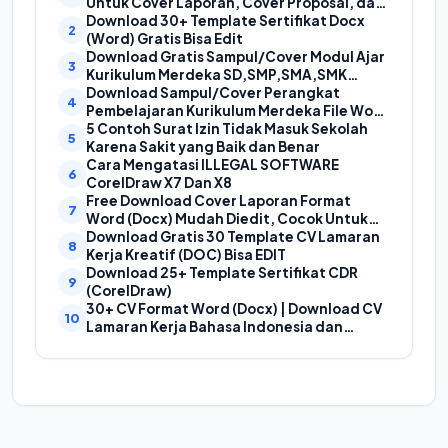
Untuk Cover Laporan, Cover Proposal, dan
Cover Makalah
Download 30+ Template Sertifikat Docx
(Word) Gratis Bisa Edit
Download Gratis Sampul/Cover Modul Ajar
Kurikulum Merdeka SD,SMP,SMA,SMK
Format Doc (Ms Word)
Download Sampul/Cover Perangkat
Pembelajaran Kurikulum Merdeka File Word
(Doc) | Contoh Cover Kurikum Merdeka
5 Contoh Surat Izin Tidak Masuk Sekolah
Karena Sakit yang Baik dan Benar
Cara Mengatasi ILLEGAL SOFTWARE
CorelDraw X7 Dan X8
Free Download Cover Laporan Format
Word (Docx) Mudah Diedit, Cocok Untuk
Cover Laporan Kegiatan, Makalah Dan
Download Gratis 30 Template CV Lamaran
Proposal
Kerja Kreatif (DOC) Bisa EDIT
Download 25+ Template Sertifikat CDR
(CorelDraw)
30+ CV Format Word (Docx) | Download CV
Lamaran Kerja Bahasa Indonesia dan
Bahasa Inggris