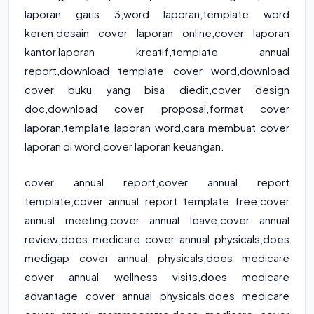
laporan garis 3,word laporan,template word
keren,desain cover laporan online,cover laporan
kantor,laporan kreatif,template annual
report,download template cover word,download
cover buku yang bisa diedit,cover design
doc,download cover proposal,format cover
laporan,template laporan word,cara membuat cover
laporan di word,cover laporan keuangan.
cover annual report
,
cover annual report
template
,
cover annual report template free
,
cover
annual meeting
,
cover annual leave
,
cover annual
review
,
does medicare cover annual physicals
,
does
medigap cover annual physicals
,
does medicare
cover annual wellness visits
,
does medicare
advantage cover annual physicals
,
does medicare