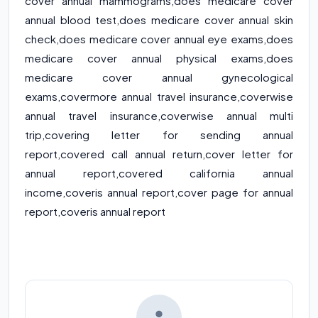
cover annual mammograms
,
does medicare cover
annual blood test
,
does medicare cover annual skin
check
,
does medicare cover annual eye exams
,
does
medicare cover annual physical exams
,
does
medicare cover annual gynecological
exams
,
covermore annual travel insurance
,
coverwise
annual travel insurance
,
coverwise annual multi
trip
,
covering letter for sending annual
report
,
covered call annual return
,
cover letter for
annual report
,
covered california annual
income
,
coveris annual report
,
cover page for annual
report
,
coveris annual report