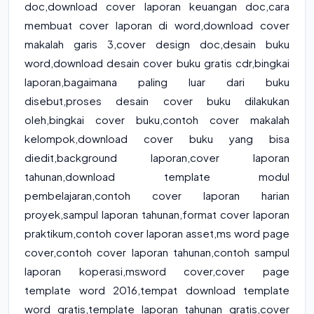
doc
,
download cover laporan keuangan doc
,cara
membuat cover laporan di word,download cover
makalah garis 3,cover design doc,desain buku
word,download desain cover buku gratis cdr,bingkai
laporan,bagaimana paling luar dari buku
disebut,proses desain cover buku dilakukan
oleh,bingkai cover buku,contoh cover makalah
kelompok,download cover buku yang bisa
diedit,background laporan,cover laporan
tahunan,download template modul
pembelajaran,contoh cover laporan harian
proyek,sampul laporan tahunan,format cover laporan
praktikum,contoh cover laporan asset,ms word page
cover,contoh cover laporan tahunan,contoh sampul
laporan koperasi,msword cover,cover page
template word 2016,tempat download template
word gratis,template laporan tahunan gratis,cover