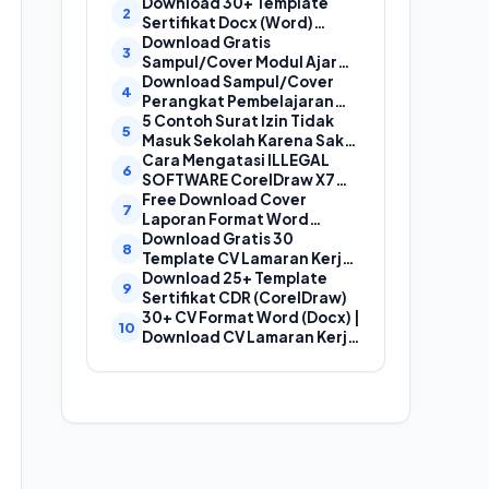
Laporan, Cover Proposal,
Download 30+ Template
dan Cover Makalah
Sertifikat Docx (Word)
Gratis Bisa Edit
Download Gratis
Sampul/Cover Modul Ajar
Kurikulum Merdeka
Download Sampul/Cover
SD,SMP,SMA,SMK Format
Perangkat Pembelajaran
Doc (Ms Word)
Kurikulum Merdeka File
5 Contoh Surat Izin Tidak
Word (Doc) | Contoh Cover
Masuk Sekolah Karena Sakit
Kurikum Merdeka
yang Baik dan Benar
Cara Mengatasi ILLEGAL
SOFTWARE CorelDraw X7
Dan X8
Free Download Cover
Laporan Format Word
(Docx) Mudah Diedit, Cocok
Download Gratis 30
Untuk Cover Laporan
Template CV Lamaran Kerja
Kegiatan, Makalah Dan
Kreatif (DOC) Bisa EDIT
Download 25+ Template
Proposal
Sertifikat CDR (CorelDraw)
30+ CV Format Word (Docx) |
Download CV Lamaran Kerja
Bahasa Indonesia dan
Bahasa Inggris