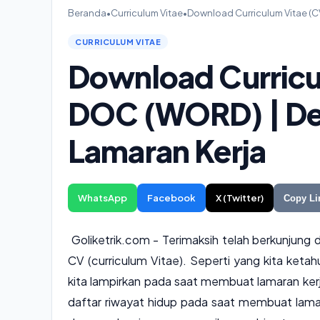
Beranda
•
Curriculum Vitae
•
Download Curriculum Vitae (C
CURRICULUM VITAE
Download Curricu
DOC (WORD) | Des
Lamaran Kerja
WhatsApp
Facebook
X (Twitter)
Copy Li
Goliketrik.com - Terimaksih telah berkunjung d
CV (curriculum Vitae). Seperti yang kita keta
kita lampirkan pada saat membuat lamaran ker
daftar riwayat hidup pada saat membuat lam