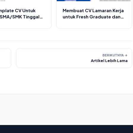
mplate CV Untuk
Membuat CV Lamaran Kerja
 SMA/SMK Tinggal
untuk Fresh Graduate dan
npa Pengalaman
Contohnya
BERIKUTNYA →
Artikel Lebih Lama