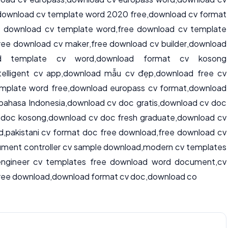
download cv template word 2020 free
,
download cv format
e download cv template word
,
free download cv template
ree download cv maker
,
free download cv builder
,
download
ad template cv word
,
download format cv kosong
elligent cv app
,
download mẫu cv đẹp
,
download free cv
mplate word free
,
download europass cv format
,
download
bahasa Indonesia,download cv doc gratis,download cv doc
v doc kosong,download cv doc fresh graduate,download cv
d,pakistani cv format doc free download,free download cv
ument controller cv sample download,modern cv templates
ngineer cv templates free download word document,cv
 free download,download format cv doc,download co