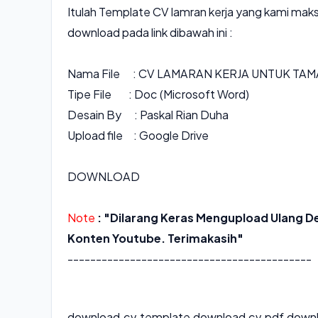
Itulah Template CV lamran kerja yang kami maks
download pada link dibawah ini :
Nama File : CV LAMARAN KERJA UNTUK TAM
Tipe File : Doc (Microsoft Word)
Desain By : Paskal Rian Duha
Upload file : Google Drive
DOWNLOAD
Note
: "Dilarang Keras Mengupload Ulang De
Konten Youtube. Terimakasih"
-------------------------------------------
download cv template
,
download cv pdf
,
downl