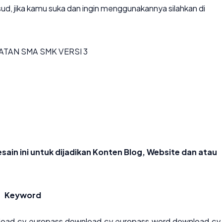
ud, jika kamu suka dan ingin menggunakannya silahkan di
ATAN SMA SMK VERSI 3
sain ini untuk dijadikan Konten Blog, Website dan atau
Keyword
oad cv europass
,
download cv europass word
,
download cv