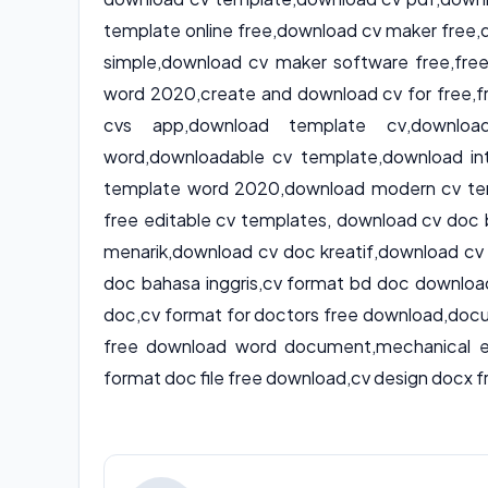
template online free
,
download cv maker free
,
simple
,
download cv maker software free
,
fre
word 2020
,
create and download cv for free
,
f
cvs app
,
download template cv
,
downlo
word
,
downloadable cv template
,
download int
template word 2020
,
download modern cv te
free editable cv templates
, download cv doc 
menarik,download cv doc kreatif,download c
doc bahasa inggris,cv format bd doc downloa
doc,cv format for doctors free download,doc
free download word document,mechanical e
format doc file free download,cv design docx