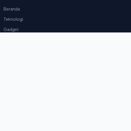
Beranda
Teknologi
Gadget
Tentang Kami
Halaman Legal
Kebijakan Privasi
Syarat & Ketentuan
Sanggahan
Hubungi Kami
©
2026
GOLIKETRIK. Hak Cipta Dilindungi Hukum.