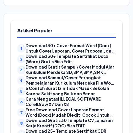
Artikel Populer
Download 30+ Cover Format Word (Docx)
Untuk Cover Laporan, Cover Proposal, dan
Cover Makalah
Download 30+ Template Sertifikat Docx
(Word) Gratis Bisa Edit
Download Gratis Sampul/Cover Modul Ajar
Kurikulum Merdeka SD,SMP,SMA,SMK
Format Doc (Ms Word)
Download Sampul/Cover Perangkat
Pembelajaran Kurikulum Merdeka File Word
(Doc) | Contoh Cover Kurikum Merdeka
5 Contoh Surat Izin Tidak Masuk Sekolah
Karena Sakit yang Baik dan Benar
Cara Mengatasi ILLEGAL SOFTWARE
CorelDraw X7 Dan X8
Free Download Cover Laporan Format
Word (Docx) Mudah Diedit, Cocok Untuk
Cover Laporan Kegiatan, Makalah Dan
Download Gratis 30 Template CV Lamaran
Proposal
Kerja Kreatif (DOC) Bisa EDIT
Download 25+ Template Sertifikat CDR