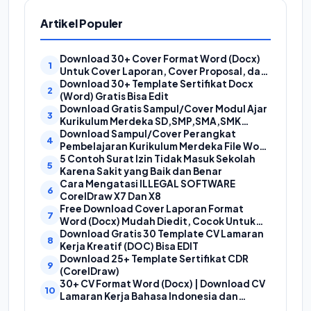
Artikel Populer
Download 30+ Cover Format Word (Docx)
Untuk Cover Laporan, Cover Proposal, dan
Cover Makalah
Download 30+ Template Sertifikat Docx
(Word) Gratis Bisa Edit
Download Gratis Sampul/Cover Modul Ajar
Kurikulum Merdeka SD,SMP,SMA,SMK
Format Doc (Ms Word)
Download Sampul/Cover Perangkat
Pembelajaran Kurikulum Merdeka File Word
(Doc) | Contoh Cover Kurikum Merdeka
5 Contoh Surat Izin Tidak Masuk Sekolah
Karena Sakit yang Baik dan Benar
Cara Mengatasi ILLEGAL SOFTWARE
CorelDraw X7 Dan X8
Free Download Cover Laporan Format
Word (Docx) Mudah Diedit, Cocok Untuk
Cover Laporan Kegiatan, Makalah Dan
Download Gratis 30 Template CV Lamaran
Proposal
Kerja Kreatif (DOC) Bisa EDIT
Download 25+ Template Sertifikat CDR
(CorelDraw)
30+ CV Format Word (Docx) | Download CV
Lamaran Kerja Bahasa Indonesia dan
Bahasa Inggris