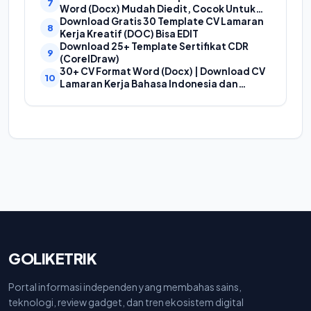
Word (Docx) Mudah Diedit, Cocok Untuk
Cover Laporan Kegiatan, Makalah Dan
Download Gratis 30 Template CV Lamaran
Proposal
Kerja Kreatif (DOC) Bisa EDIT
Download 25+ Template Sertifikat CDR
(CorelDraw)
30+ CV Format Word (Docx) | Download CV
Lamaran Kerja Bahasa Indonesia dan
Bahasa Inggris
GOLIKETRIK
Portal informasi independen yang membahas sains,
teknologi, review gadget, dan tren ekosistem digital