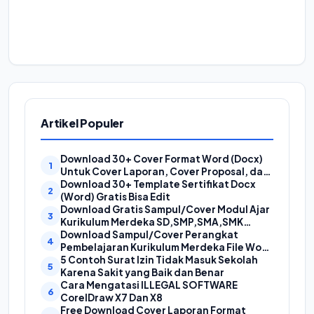
Artikel Populer
Download 30+ Cover Format Word (Docx)
Untuk Cover Laporan, Cover Proposal, dan
Cover Makalah
Download 30+ Template Sertifikat Docx
(Word) Gratis Bisa Edit
Download Gratis Sampul/Cover Modul Ajar
Kurikulum Merdeka SD,SMP,SMA,SMK
Format Doc (Ms Word)
Download Sampul/Cover Perangkat
Pembelajaran Kurikulum Merdeka File Word
(Doc) | Contoh Cover Kurikum Merdeka
5 Contoh Surat Izin Tidak Masuk Sekolah
Karena Sakit yang Baik dan Benar
Cara Mengatasi ILLEGAL SOFTWARE
CorelDraw X7 Dan X8
Free Download Cover Laporan Format