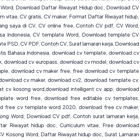
Word, Download Daftar Riwayat Hidup doc, Download CV
um vitae, CV gratis, CV maker, Format Daftar Riwayat hidup,
ang saya di CV, CV online free, Contoh CV pdf, CV Word,
asa Indonesia, CV template Word, Download template CV
te PSD, CV PDF, Contoh CV, Surat lamaran kerja, Download
tis Bahasa Indonesia, download cv template, download cv
k, download cv europass, download cv model, download cv
mple, download cv maker free, free download cv template
 download cv maker, download cv2, download template cv,
 cv kosong word,download intelligent cv app, download
late word free, download free editable cv templates,
d free cv template word 2020, download free cv maker,
g Word, Download CV pdf, Contoh surat lamaran kerja,
ar Riwayat hidup doc, Curriculum vitae, Free download
CV Kosong Word, Daftar Riwayat hidup doc, Surat Lamaran