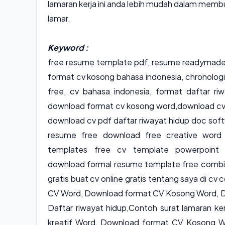
lamaran kerja ini anda lebih mudah dalam memb
lamar.
Keyword :
free resume template pdf,
resume readymade 
format cv kosong bahasa indonesia, chronolo
free, cv bahasa indonesia, format daftar r
download format cv kosong word,download cv 
download cv pdf daftar riwayat hidup doc sof
resume free download free creative word
templates
free cv template powerpoin
download
formal resume template
free comb
gratis
buat cv online gratis
tentang saya di cv
c
CV Word
,
Download format CV Kosong Word
,
D
Daftar riwayat hidup
,
Contoh surat lamaran ker
kreatif Word, Download format CV Kosong Wo