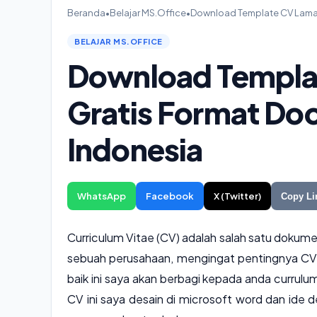
Beranda
•
Belajar MS.Office
•
Download Template CV Lamar
BELAJAR MS.OFFICE
Download Templat
Gratis Format Do
Indonesia
WhatsApp
Facebook
X (Twitter)
Copy Li
Curriculum Vitae (CV) adalah salah satu dokum
sebuah perusahaan, mengingat pentingnya CV
baik ini saya akan berbagi kepada anda currulum
CV ini saya desain di microsoft word dan ide 