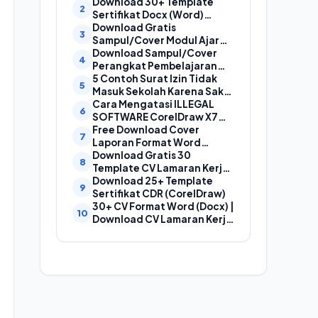
Laporan, Cover Proposal,
Download 30+ Template
dan Cover Makalah
Sertifikat Docx (Word)
Gratis Bisa Edit
Download Gratis
Sampul/Cover Modul Ajar
Kurikulum Merdeka
Download Sampul/Cover
SD,SMP,SMA,SMK Format
Perangkat Pembelajaran
Doc (Ms Word)
Kurikulum Merdeka File
5 Contoh Surat Izin Tidak
Word (Doc) | Contoh Cover
Masuk Sekolah Karena Sakit
Kurikum Merdeka
yang Baik dan Benar
Cara Mengatasi ILLEGAL
SOFTWARE CorelDraw X7
Dan X8
Free Download Cover
Laporan Format Word
(Docx) Mudah Diedit, Cocok
Download Gratis 30
Untuk Cover Laporan
Template CV Lamaran Kerja
Kegiatan, Makalah Dan
Kreatif (DOC) Bisa EDIT
Download 25+ Template
Proposal
Sertifikat CDR (CorelDraw)
30+ CV Format Word (Docx) |
Download CV Lamaran Kerja
Bahasa Indonesia dan
Bahasa Inggris