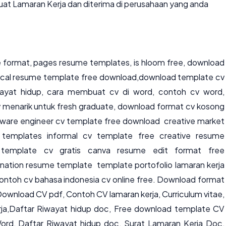
uat Lamaran Kerja dan diterima di perusahaan yang anda
format, pages resume templates, is hloom free, download
gical resume template free download,download template cv
iwayat hidup, cara membuat cv di word, contoh cv word,
menarik untuk fresh graduate, download format cv kosong
tware engineer cv template free download creative market
 templates informal cv template
free creative resume
t
template cv gratis canva
resume edit format free
ination resume template
template portofolio lamaran kerja
ontoh cv bahasa indonesia
cv online free.
Download format
ownload CV pdf
,
Contoh CV lamaran kerja
,
Curriculum vitae
,
ja
,
Daftar Riwayat hidup doc
, Free download template CV
rd, Daftar Riwayat hidup doc, Surat Lamaran Kerja Doc,