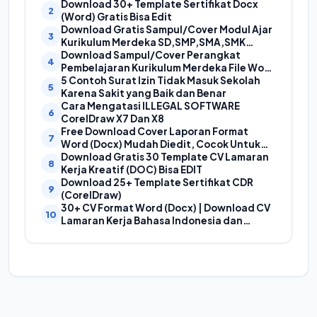
Cover Makalah
Download 30+ Template Sertifikat Docx
(Word) Gratis Bisa Edit
Download Gratis Sampul/Cover Modul Ajar
Kurikulum Merdeka SD,SMP,SMA,SMK
Format Doc (Ms Word)
Download Sampul/Cover Perangkat
Pembelajaran Kurikulum Merdeka File Word
(Doc) | Contoh Cover Kurikum Merdeka
5 Contoh Surat Izin Tidak Masuk Sekolah
Karena Sakit yang Baik dan Benar
Cara Mengatasi ILLEGAL SOFTWARE
CorelDraw X7 Dan X8
Free Download Cover Laporan Format
Word (Docx) Mudah Diedit, Cocok Untuk
Cover Laporan Kegiatan, Makalah Dan
Download Gratis 30 Template CV Lamaran
Proposal
Kerja Kreatif (DOC) Bisa EDIT
Download 25+ Template Sertifikat CDR
(CorelDraw)
30+ CV Format Word (Docx) | Download CV
Lamaran Kerja Bahasa Indonesia dan
Bahasa Inggris