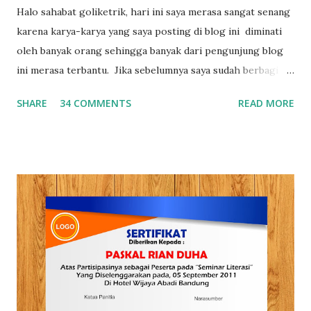
Halo sahabat goliketrik, hari ini saya merasa sangat senang
karena karya-karya yang saya posting di blog ini diminati
oleh banyak orang sehingga banyak dari pengunjung blog
ini merasa terbantu. Jika sebelumnya saya sudah berbagi 3
0+ Template Sertifikat Gratis , dan 30+ Template
SHARE
34 COMMENTS
READ MORE
Curriculum Vitae (CV) hari ini saya akan berbagi 30+
Template Cover laporan yang bisa kamu download dan edit
sesuai dengan kebutuhan kamu. Seberapa Penting Membuat
Cover Yang Menarik dan Kreatif ? Seperti yang kita ketahu
bahwa pada saat membuat laporan, membuat proposal dan
membuat makalah selain dari mempersiapkan isinya secara
matang kita juga harus memperhatikan desain covernya,
karena cover salah satu bagian yang sangat krusial untuk
menentukan apakah laporan,proposal dan makalah yang
kamu buat akan dibaca atau tidak. Jika ditanya apakah
penting membuat cover yang menarik dan kreatif? tentu