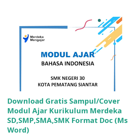
template ini juga kami bagikan secara gratis. untuk lebih
jelas dibawah ini template sertifikat yang kami maksud :
Download Template Sertifikat Word Free Dibawah ini
koleksi template sertifikat docx (word) Template Sertifikat
Word Free Versi 1 DOWNLOAD Template Sertifikat Word
Free Versi 2 DOWNLOAD Template Sertifikat Word Free
Versi 3 DOWNLOAD Template Sertifikat Word Free Versi 4
DOWNLOAD Template Sertifikat Word Free Versi 5
DOWNLOAD Template Sertifikat ...
Download Gratis Sampul/Cover
Modul Ajar Kurikulum Merdeka
SD,SMP,SMA,SMK Format Doc (Ms
Word)