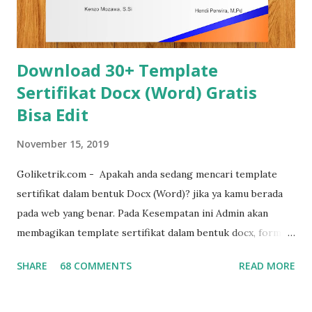
jawabannya adalah Ya, karena cover menjadi bagian yang
tidak terpisakan dari laporan, proposal dan d...
Download 30+ Template
Sertifikat Docx (Word) Gratis
Bisa Edit
November 15, 2019
Goliketrik.com - Apakah anda sedang mencari template
sertifikat dalam bentuk Docx (Word)? jika ya kamu berada
pada web yang benar. Pada Kesempatan ini Admin akan
membagikan template sertifikat dalam bentuk docx, format
sertifikat ini sengaja di buat dalam bentuk word agar mudah
SHARE
68 COMMENTS
READ MORE
untuk diedit ulang sesuai dengan kebutuhan. template ini
juga suport dengan microsoft word 2007 , word 2010, word
2016, word 2019 hingga versi microsoft word terbaru,