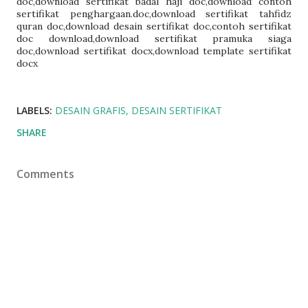
doc
,
download sertifikat badal haji doc
,
download contoh
sertifikat penghargaan.doc
,
download sertifikat tahfidz
quran doc
,
download desain sertifikat doc
,
contoh sertifikat
doc download
,
download sertifikat pramuka siaga
doc
,
download sertifikat docx
,
download template sertifikat
docx
LABELS:
DESAIN GRAFIS
DESAIN SERTIFIKAT
SHARE
Comments