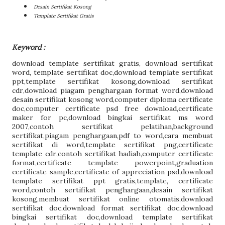
Desain Sertifikat Kosong
Template Sertifikat Gratis
Keyword :
download template sertifikat gratis
,
download sertifikat
word
,
template sertifikat doc
,
download template sertifikat
ppt
,
template sertifikat kosong
,
download sertifikat
cdr
,
download piagam penghargaan format word
,
download
desain sertifikat kosong word
,
computer diploma certificate
doc
,
computer certificate psd free download
,
certificate
maker for pc
,
download bingkai sertifikat ms word
2007
,
contoh sertifikat pelatihan
,
background
sertifikat
,
piagam penghargaan
,
pdf to word
,
cara membuat
sertifikat di word
,
template sertifikat png
,
certificate
template cdr
,
contoh sertifikat hadiah
,
computer certificate
format
,
certificate template powerpoint
,
graduation
certificate sample
,
certificate of appreciation psd
,
download
template sertifikat ppt gratis
,
template, certificate
word
,
contoh sertifikat penghargaan
,
desain sertifikat
kosong
,
membuat sertifikat online otomatis
,
download
sertifikat doc
,
download format sertifikat doc
,
download
bingkai sertifikat doc
,
download template sertifikat