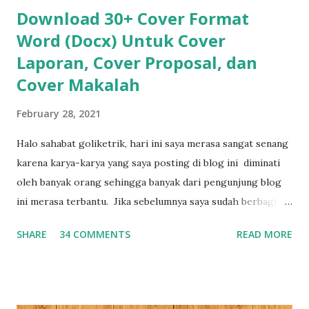
Download 30+ Cover Format
Word (Docx) Untuk Cover
Laporan, Cover Proposal, dan
Cover Makalah
February 28, 2021
Halo sahabat goliketrik, hari ini saya merasa sangat senang
karena karya-karya yang saya posting di blog ini diminati
oleh banyak orang sehingga banyak dari pengunjung blog
ini merasa terbantu. Jika sebelumnya saya sudah berbagi 3
0+ Template Sertifikat Gratis , dan 30+ Template
SHARE
34 COMMENTS
READ MORE
Curriculum Vitae (CV) hari ini saya akan berbagi 30+
Template Cover laporan yang bisa kamu download dan edit
sesuai dengan kebutuhan kamu. Seberapa Penting Membuat
Cover Yang Menarik dan Kreatif ? Seperti yang kita ketahu