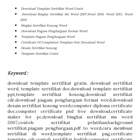
Download Template Sertifikat Word Gratis
Download Bingkai Sertifikat Ms Word 2007,Word 2010, Word 2013, Word
2019
Bingkai Sertifikat Kosong Word
Download Piagam Penghargaan Format Word
Template Piagam Penghargaan Word
Certificate Of Completion Template Free Download Word
Desain Sertifikat Kosong
Template Sertifikat Gratis
Keyword :
download template sertifikat gratis
,
download sertifikat
word
,
template sertifikat doc
,
download template sertifikat
ppt
,
template sertifikat kosong
,
download sertifikat
cdr
,
download piagam penghargaan format word
,
download
desain sertifikat kosong word
,
computer diploma certificate
doc
,
computer certificate psd free download
,
certificate
maker for pc
,
download bingkai sertifikat ms word
2007
,
contoh sertifikat pelatihan
,
background
sertifikat
,
piagam penghargaan
,
pdf to word
,
cara membuat
sertifikat di word
,
template sertifikat png
,
certificate
template cdr
,
contoh sertifikat hadiah
,
computer certificate