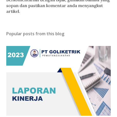
o
sopan dan pastikan komentar anda menyangkut
s
artikel.
t
a
C
Popular posts from this blog
o
m
m
e
n
t