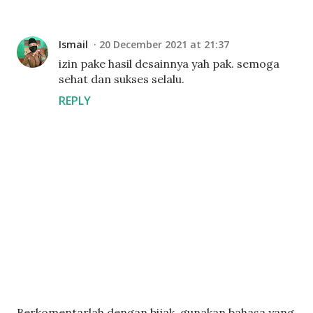
Ismail
20 December 2021 at 21:37
izin pake hasil desainnya yah pak. semoga
sehat dan sukses selalu.
REPLY
P
Berkomentarlah dengan bijak, gunakan bahasa yang