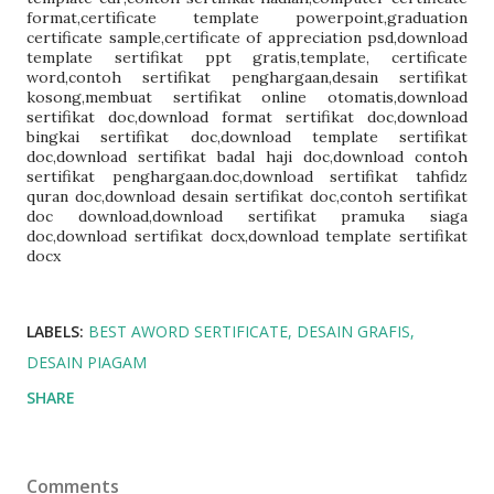
format
,
certificate template powerpoint
,
graduation
certificate sample
,
certificate of appreciation psd
,
download
template sertifikat ppt gratis
,
template, certificate
word
,
contoh sertifikat penghargaan
,
desain sertifikat
kosong
,
membuat sertifikat online otomatis
,
download
sertifikat doc
,
download format sertifikat doc
,
download
bingkai sertifikat doc
,
download template sertifikat
doc
,
download sertifikat badal haji doc
,
download contoh
sertifikat penghargaan.doc
,
download sertifikat tahfidz
quran doc
,
download desain sertifikat doc
,
contoh sertifikat
doc download
,
download sertifikat pramuka siaga
doc
,
download sertifikat docx
,
download template sertifikat
docx
LABELS:
BEST AWORD SERTIFICATE
DESAIN GRAFIS
DESAIN PIAGAM
SHARE
Comments