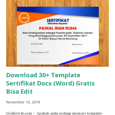
bahwa pada saat membuat laporan, membuat proposal dan
membuat makalah selain dari mempersiapkan isinya secara
matang kita juga harus memperhatikan desain covernya,
karena cover salah satu bagian yang sangat krusial untuk
menentukan apakah laporan,proposal dan makalah yang
kamu buat akan dibaca atau tidak. Jika ditanya apakah
penting membuat cover yang menarik dan kreatif? tentu
jawabannya adalah Ya, karena cover menjadi bagian yang
tidak terpisakan dari laporan, proposal dan d...
Download 30+ Template
Sertifikat Docx (Word) Gratis
Bisa Edit
November 15, 2019
Goliketrik.com - Apakah anda sedang mencari template