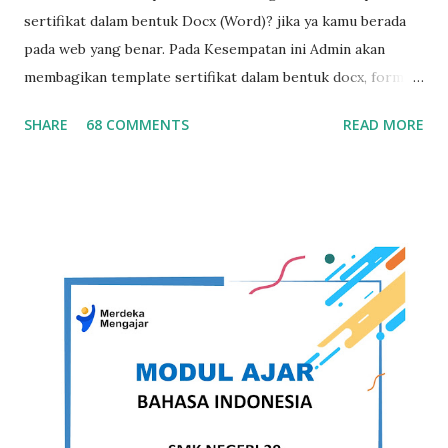
sertifikat dalam bentuk Docx (Word)? jika ya kamu berada
pada web yang benar. Pada Kesempatan ini Admin akan
membagikan template sertifikat dalam bentuk docx, format
sertifikat ini sengaja di buat dalam bentuk word agar mudah
SHARE
68 COMMENTS
READ MORE
untuk diedit ulang sesuai dengan kebutuhan. template ini
juga suport dengan microsoft word 2007 , word 2010, word
2016, word 2019 hingga versi microsoft word terbaru,
template ini juga kami bagikan secara gratis. untuk lebih
jelas dibawah ini template sertifikat yang kami maksud :
Download Template Sertifikat Word Free Dibawah ini
koleksi template sertifikat docx (word) Template Sertifikat
Word Free Versi 1 DOWNLOAD Template Sertifikat Word
Free Versi 2 DOWNLOAD Template Sertifikat Word Free
Versi 3 DOWNLOAD Template Sertifikat Word Free Versi 4
DOWNLOAD Template Sertifikat Word Free Versi 5
DOWNLOAD Template Sertifikat ...