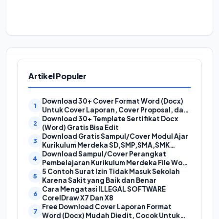
Artikel Populer
Download 30+ Cover Format Word (Docx)
Untuk Cover Laporan, Cover Proposal, dan
Cover Makalah
Download 30+ Template Sertifikat Docx
(Word) Gratis Bisa Edit
Download Gratis Sampul/Cover Modul Ajar
Kurikulum Merdeka SD,SMP,SMA,SMK
Format Doc (Ms Word)
Download Sampul/Cover Perangkat
Pembelajaran Kurikulum Merdeka File Word
(Doc) | Contoh Cover Kurikum Merdeka
5 Contoh Surat Izin Tidak Masuk Sekolah
Karena Sakit yang Baik dan Benar
Cara Mengatasi ILLEGAL SOFTWARE
CorelDraw X7 Dan X8
Free Download Cover Laporan Format
Word (Docx) Mudah Diedit, Cocok Untuk