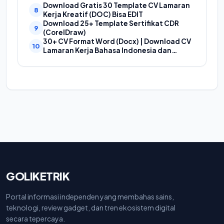
Cover Laporan Kegiatan, Makalah Dan
Download Gratis 30 Template CV Lamaran
Proposal
Kerja Kreatif (DOC) Bisa EDIT
Download 25+ Template Sertifikat CDR
(CorelDraw)
30+ CV Format Word (Docx) | Download CV
Lamaran Kerja Bahasa Indonesia dan
Bahasa Inggris
GOLIKETRIK
Portal informasi independen yang membahas sains,
teknologi, review gadget, dan tren ekosistem digital
secara tepercaya.