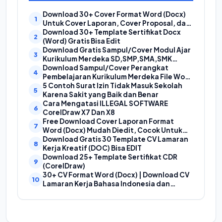
Download 30+ Cover Format Word (Docx)
Untuk Cover Laporan, Cover Proposal, dan
Cover Makalah
Download 30+ Template Sertifikat Docx
(Word) Gratis Bisa Edit
Download Gratis Sampul/Cover Modul Ajar
Kurikulum Merdeka SD,SMP,SMA,SMK
Format Doc (Ms Word)
Download Sampul/Cover Perangkat
Pembelajaran Kurikulum Merdeka File Word
(Doc) | Contoh Cover Kurikum Merdeka
5 Contoh Surat Izin Tidak Masuk Sekolah
Karena Sakit yang Baik dan Benar
Cara Mengatasi ILLEGAL SOFTWARE
CorelDraw X7 Dan X8
Free Download Cover Laporan Format
Word (Docx) Mudah Diedit, Cocok Untuk
Cover Laporan Kegiatan, Makalah Dan
Download Gratis 30 Template CV Lamaran
Proposal
Kerja Kreatif (DOC) Bisa EDIT
Download 25+ Template Sertifikat CDR
(CorelDraw)
30+ CV Format Word (Docx) | Download CV
Lamaran Kerja Bahasa Indonesia dan
Bahasa Inggris