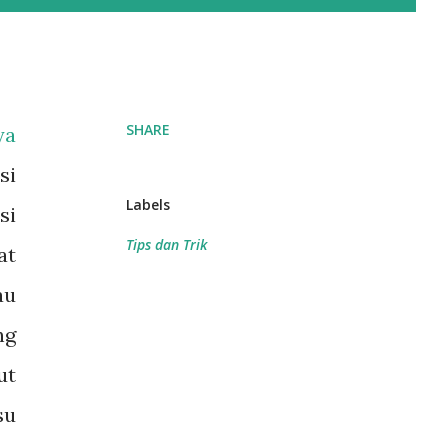
SHARE
ya
si
Labels
si
Tips dan Trik
at
au
ng
ut
su