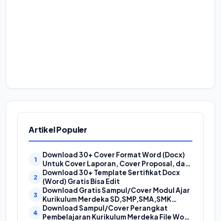
Artikel Populer
Download 30+ Cover Format Word (Docx)
Untuk Cover Laporan, Cover Proposal, dan
Cover Makalah
Download 30+ Template Sertifikat Docx
(Word) Gratis Bisa Edit
Download Gratis Sampul/Cover Modul Ajar
Kurikulum Merdeka SD,SMP,SMA,SMK
Format Doc (Ms Word)
Download Sampul/Cover Perangkat
Pembelajaran Kurikulum Merdeka File Word