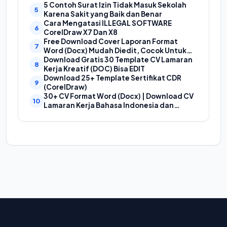
(Doc) | Contoh Cover Kurikum Merdeka
5 Contoh Surat Izin Tidak Masuk Sekolah
Karena Sakit yang Baik dan Benar
Cara Mengatasi ILLEGAL SOFTWARE
CorelDraw X7 Dan X8
Free Download Cover Laporan Format
Word (Docx) Mudah Diedit, Cocok Untuk
Cover Laporan Kegiatan, Makalah Dan
Download Gratis 30 Template CV Lamaran
Proposal
Kerja Kreatif (DOC) Bisa EDIT
Download 25+ Template Sertifikat CDR
(CorelDraw)
30+ CV Format Word (Docx) | Download CV
Lamaran Kerja Bahasa Indonesia dan
Bahasa Inggris