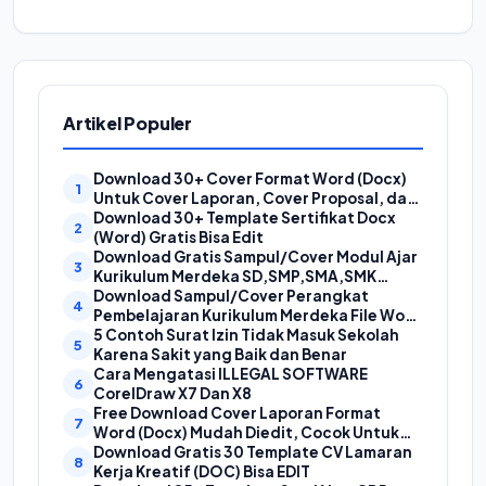
Artikel Populer
Download 30+ Cover Format Word (Docx)
Untuk Cover Laporan, Cover Proposal, dan
Cover Makalah
Download 30+ Template Sertifikat Docx
(Word) Gratis Bisa Edit
Download Gratis Sampul/Cover Modul Ajar
Kurikulum Merdeka SD,SMP,SMA,SMK
Format Doc (Ms Word)
Download Sampul/Cover Perangkat
Pembelajaran Kurikulum Merdeka File Word
(Doc) | Contoh Cover Kurikum Merdeka
5 Contoh Surat Izin Tidak Masuk Sekolah
Karena Sakit yang Baik dan Benar
Cara Mengatasi ILLEGAL SOFTWARE
CorelDraw X7 Dan X8
Free Download Cover Laporan Format
Word (Docx) Mudah Diedit, Cocok Untuk
Cover Laporan Kegiatan, Makalah Dan
Download Gratis 30 Template CV Lamaran
Proposal
Kerja Kreatif (DOC) Bisa EDIT