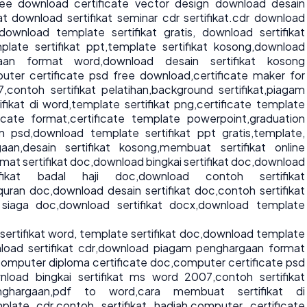
free download certificate vector design download desain
ikat download sertifikat seminar cdr sertifikat.cdr download
download template sertifikat gratis
,
download sertifikat
late sertifikat ppt
,
template sertifikat kosong
,
download
aan format word
,
download desain sertifikat kosong
uter certificate psd free download
,
certificate maker for
7
,
contoh sertifikat pelatihan
,
background sertifikat
,
piagam
fikat di word
,
template sertifikat png
,
certificate template
icate format
,
certificate template powerpoint
,
graduation
on psd
,
download template sertifikat ppt gratis
,
template,
gaan
,
desain sertifikat kosong
,
membuat sertifikat online
mat sertifikat doc
,
download bingkai sertifikat doc
,
download
ifikat badal haji doc
,
download contoh sertifikat
 quran doc
,
download desain sertifikat doc
,
contoh sertifikat
 siaga doc
,
download sertifikat docx
,
download template
ertifikat word
,
template sertifikat doc
,
download template
oad sertifikat cdr
,
download piagam penghargaan format
omputer diploma certificate doc
,
computer certificate psd
nload bingkai sertifikat ms word 2007
,
contoh sertifikat
ghargaan
,
pdf to word
,
cara membuat sertifikat di
mplate cdr
,
contoh sertifikat hadiah
,
computer certificate