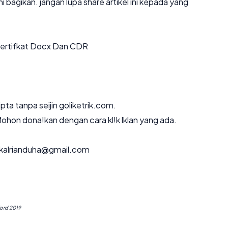
 bagikan. jangan lupa share artikel ini kepada yang
ertifkat Docx Dan CDR
ta tanpa seijin goliketrik.com.
. Mohon dona!kan dengan cara kl!k lklan yang ada.
paskalrianduha@gmail.com
ord 2019