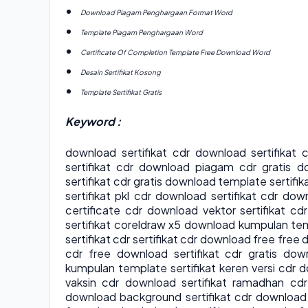
Download Piagam Penghargaan Format Word
Template Piagam Penghargaan Word
Certificate Of Completion Template Free Download Word
Desain Sertifikat Kosong
Template Sertifikat Gratis
Keyword :
download sertifikat cdr download sertifikat
sertifikat cdr download piagam cdr gratis 
sertifikat cdr gratis download template serti
sertifikat pkl cdr download sertifikat cdr do
certificate cdr download vektor sertifikat c
sertifikat coreldraw x5 download kumpulan tem
sertifikat cdr sertifikat cdr download free fre
cdr free download sertifikat cdr gratis dow
kumpulan template sertifikat keren versi cdr d
vaksin cdr download sertifikat ramadhan cdr
download background sertifikat cdr download s