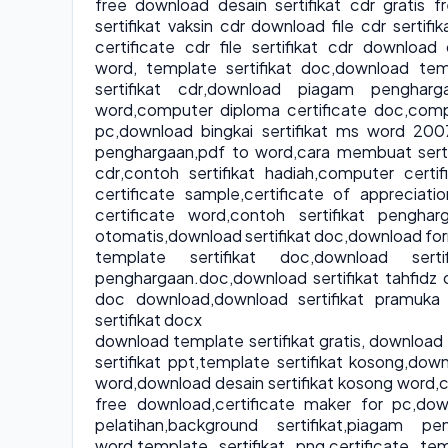
free download desain sertifikat cdr gratis 
sertifikat vaksin cdr download file cdr sertif
certificate cdr file sertifikat cdr download
word
,
template sertifikat doc
,
download temp
sertifikat cdr
,
download piagam pengharg
word
,
computer diploma certificate doc
,
comp
pc
,
download bingkai sertifikat ms word 200
penghargaan
,
pdf to word
,
cara membuat serti
cdr
,
contoh sertifikat hadiah
,
computer certif
certificate sample
,
certificate of appreciati
certificate word
,
contoh sertifikat penghar
otomatis
,
download sertifikat doc
,
download for
template sertifikat doc
,
download sert
penghargaan.doc
,
download sertifikat tahfidz
doc download
,
download sertifikat pramuka
sertifikat docx
download template sertifikat gratis
,
download s
sertifikat ppt
,
template sertifikat kosong
,
downl
word
,
download desain sertifikat kosong word
,
c
free download
,
certificate maker for pc
,
dow
pelatihan
,
background sertifikat
,
piagam pen
word
,
template sertifikat png
,
certificate te