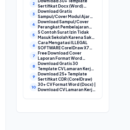
Laporan, Cover Proposal,
Download 30+ Template
dan Cover Makalah
Sertifikat Docx (Word)
Gratis Bisa Edit
Download Gratis
Sampul/Cover Modul Ajar
Kurikulum Merdeka
Download Sampul/Cover
SD,SMP,SMA,SMK Format
Perangkat Pembelajaran
Doc (Ms Word)
Kurikulum Merdeka File
5 Contoh Surat Izin Tidak
Word (Doc) | Contoh Cover
Masuk Sekolah Karena Sakit
Kurikum Merdeka
yang Baik dan Benar
Cara Mengatasi ILLEGAL
SOFTWARE CorelDraw X7
Dan X8
Free Download Cover
Laporan Format Word
(Docx) Mudah Diedit, Cocok
Download Gratis 30
Untuk Cover Laporan
Template CV Lamaran Kerja
Kegiatan, Makalah Dan
Kreatif (DOC) Bisa EDIT
Download 25+ Template
Proposal
Sertifikat CDR (CorelDraw)
30+ CV Format Word (Docx) |
Download CV Lamaran Kerja
Bahasa Indonesia dan
Bahasa Inggris