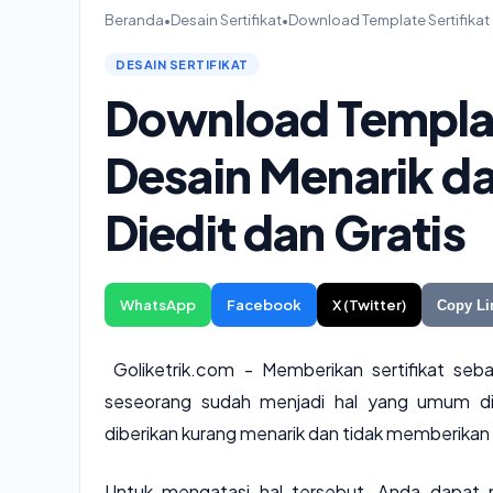
Beranda
•
Desain Sertifikat
•
Download Template Sertifikat
DESAIN SERTIFIKAT
Download Templat
Desain Menarik d
Diedit dan Gratis
WhatsApp
Facebook
X (Twitter)
Copy Li
Goliketrik.com - Memberikan sertifikat seb
seseorang sudah menjadi hal yang umum dila
diberikan kurang menarik dan tidak memberika
Untuk mengatasi hal tersebut, Anda dapat 