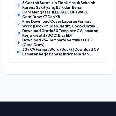
(Doc) | Contoh Cover Kurikum Merdeka
5 Contoh Surat Izin Tidak Masuk Sekolah
Karena Sakit yang Baik dan Benar
Cara Mengatasi ILLEGAL SOFTWARE
CorelDraw X7 Dan X8
Free Download Cover Laporan Format
Word (Docx) Mudah Diedit, Cocok Untuk
Cover Laporan Kegiatan, Makalah Dan
Download Gratis 30 Template CV Lamaran
Proposal
Kerja Kreatif (DOC) Bisa EDIT
Download 25+ Template Sertifikat CDR
(CorelDraw)
30+ CV Format Word (Docx) | Download CV
Lamaran Kerja Bahasa Indonesia dan
Bahasa Inggris