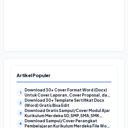
Artikel Populer
Download 30+ Cover Format Word (Docx)
Untuk Cover Laporan, Cover Proposal, dan
Cover Makalah
Download 30+ Template Sertifikat Docx
(Word) Gratis Bisa Edit
Download Gratis Sampul/Cover Modul Ajar
Kurikulum Merdeka SD,SMP,SMA,SMK
Format Doc (Ms Word)
Download Sampul/Cover Perangkat
Pembelajaran Kurikulum Merdeka File Word