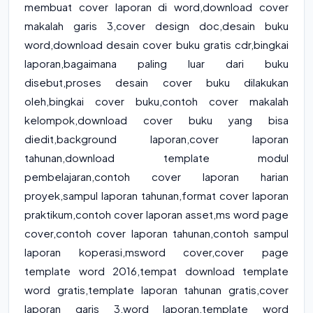
membuat cover laporan di word,download cover
makalah garis 3,cover design doc,desain buku
word,download desain cover buku gratis cdr,bingkai
laporan,bagaimana paling luar dari buku
disebut,proses desain cover buku dilakukan
oleh,bingkai cover buku,contoh cover makalah
kelompok,download cover buku yang bisa
diedit,background laporan,cover laporan
tahunan,download template modul
pembelajaran,contoh cover laporan harian
proyek,sampul laporan tahunan,format cover laporan
praktikum,contoh cover laporan asset,ms word page
cover,contoh cover laporan tahunan,contoh sampul
laporan koperasi,msword cover,cover page
template word 2016,tempat download template
word gratis,template laporan tahunan gratis,cover
laporan garis 3,word laporan,template word