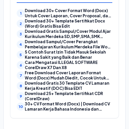
Download 30+ Cover Format Word (Docx)
Untuk Cover Laporan, Cover Proposal, dan
Cover Makalah
Download 30+ Template Sertifikat Docx
(Word) Gratis Bisa Edit
Download Gratis Sampul/Cover Modul Ajar
Kurikulum Merdeka SD,SMP,SMA,SMK
Format Doc (Ms Word)
Download Sampul/Cover Perangkat
Pembelajaran Kurikulum Merdeka File Word
(Doc) | Contoh Cover Kurikum Merdeka
5 Contoh Surat Izin Tidak Masuk Sekolah
Karena Sakit yang Baik dan Benar
Cara Mengatasi ILLEGAL SOFTWARE
CorelDraw X7 Dan X8
Free Download Cover Laporan Format
Word (Docx) Mudah Diedit, Cocok Untuk
Cover Laporan Kegiatan, Makalah Dan
Download Gratis 30 Template CV Lamaran
Proposal
Kerja Kreatif (DOC) Bisa EDIT
Download 25+ Template Sertifikat CDR
(CorelDraw)
30+ CV Format Word (Docx) | Download CV
Lamaran Kerja Bahasa Indonesia dan
Bahasa Inggris