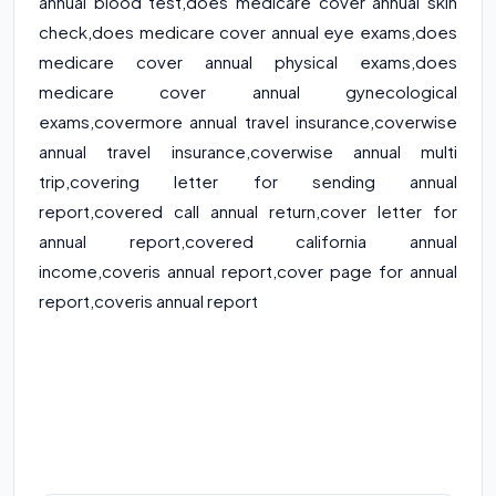
annual blood test
,
does medicare cover annual skin
check
,
does medicare cover annual eye exams
,
does
medicare cover annual physical exams
,
does
medicare cover annual gynecological
exams
,
covermore annual travel insurance
,
coverwise
annual travel insurance
,
coverwise annual multi
trip
,
covering letter for sending annual
report
,
covered call annual return
,
cover letter for
annual report
,
covered california annual
income
,
coveris annual report
,
cover page for annual
report
,
coveris annual report