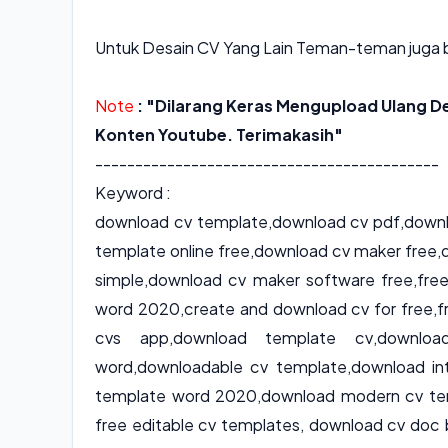
Untuk Desain CV Yang Lain Teman-teman juga bi
Note
: "Dilarang Keras Mengupload Ulang De
Konten Youtube. Terimakasih"
-------------------------------------------
Keyword :
download cv template
,
download cv pdf
,
downl
template online free
,
download cv maker free
,
simple
,
download cv maker software free
,
fre
word 2020
,
create and download cv for free
,
f
cvs app
,
download template cv
,
downlo
word
,
downloadable cv template
,
download int
template word 2020
,
download modern cv te
free editable cv templates
, download cv doc 