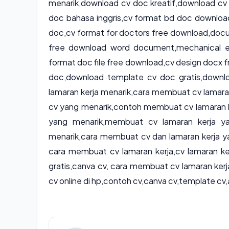
menarik,download cv doc kreatif,download c
doc bahasa inggris,cv format bd doc downloa
doc,cv format for doctors free download,doc
free download word document,mechanical e
format doc file free download,cv design docx
doc,download template cv doc gratis,downl
lamaran kerja menarik,cara membuat cv lamara
cv yang menarik,contoh membuat cv lamaran ke
yang menarik,membuat cv lamaran kerja y
menarik,cara membuat cv dan lamaran kerja ya
cara membuat cv lamaran kerja,cv lamaran ke
gratis,canva cv, cara membuat cv lamaran ker
cv online di hp,contoh cv,canva cv,template cv