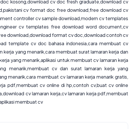
v doc kosong,download cv doc fresh graduate,download cv
d,pakistani cv format doc free download,free download cv
ument controller cv sample download,modern cv templates
ngineer cv templates free download word document,cv
 free download,download format cv doc,download contoh cv
oad template cv doc bahasa indonesia,cara membuat cv
n kerja yang menarik,cara membuat surat lamaran kerja dan
rja yang menarik,aplikasi untuk membuat cv lamaran kerja
ang menarik,membuat cv dan surat lamaran kerja yang
ng menarik,cara membuat cv lamaran kerja menarik gratis,
rja pdf,membuat cv online di hp,contoh cv,buat cv online
ja,download cv lamaran kerja,cv lamaran kerja pdf,membuat
,aplikasi membuat cv