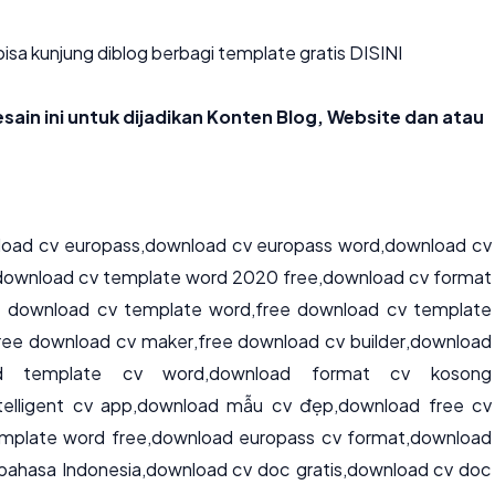
sa kunjung diblog berbagi template gratis
DISINI
sain ini untuk dijadikan Konten Blog, Website dan atau
oad cv europass
,
download cv europass word
,
download cv
download cv template word 2020 free
,
download cv format
e download cv template word
,
free download cv template
ree download cv maker
,
free download cv builder
,
download
ad template cv word
,
download format cv kosong
elligent cv app
,
download mẫu cv đẹp
,
download free cv
mplate word free
,
download europass cv format
,
download
bahasa Indonesia,download cv doc gratis,download cv doc