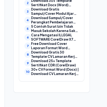
Laporan, Cover Proposal,
Download 30+ Template
dan Cover Makalah
Sertifikat Docx (Word)
Gratis Bisa Edit
Download Gratis
Sampul/Cover Modul Ajar
Kurikulum Merdeka
Download Sampul/Cover
SD,SMP,SMA,SMK Format
Perangkat Pembelajaran
Doc (Ms Word)
Kurikulum Merdeka File
5 Contoh Surat Izin Tidak
Word (Doc) | Contoh Cover
Masuk Sekolah Karena Sakit
Kurikum Merdeka
yang Baik dan Benar
Cara Mengatasi ILLEGAL
SOFTWARE CorelDraw X7
Dan X8
Free Download Cover
Laporan Format Word
(Docx) Mudah Diedit, Cocok
Download Gratis 30
Untuk Cover Laporan
Template CV Lamaran Kerja
Kegiatan, Makalah Dan
Kreatif (DOC) Bisa EDIT
Download 25+ Template
Proposal
Sertifikat CDR (CorelDraw)
30+ CV Format Word (Docx) |
Download CV Lamaran Kerja
Bahasa Indonesia dan
Bahasa Inggris