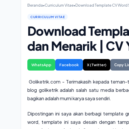
Beranda
•
Curriculum Vitae
•
Download Template CV Word Si
CURRICULUM VITAE
Download Templa
dan Menarik | CV 
WhatsApp
Facebook
X (Twitter)
Copy Li
Goliketrik.com - Terimakasih kepada teman-te
blog goliketrik adalah salah satu media ber
bagikan adalah murni karya saya sendiri.
Dipostingan ini saya akan berbagi template 
word, template ini saya desain dengan tamp