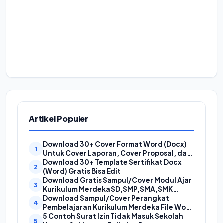
Artikel Populer
Download 30+ Cover Format Word (Docx)
Untuk Cover Laporan, Cover Proposal, dan
Cover Makalah
Download 30+ Template Sertifikat Docx
(Word) Gratis Bisa Edit
Download Gratis Sampul/Cover Modul Ajar
Kurikulum Merdeka SD,SMP,SMA,SMK
Format Doc (Ms Word)
Download Sampul/Cover Perangkat
Pembelajaran Kurikulum Merdeka File Word
(Doc) | Contoh Cover Kurikum Merdeka
5 Contoh Surat Izin Tidak Masuk Sekolah