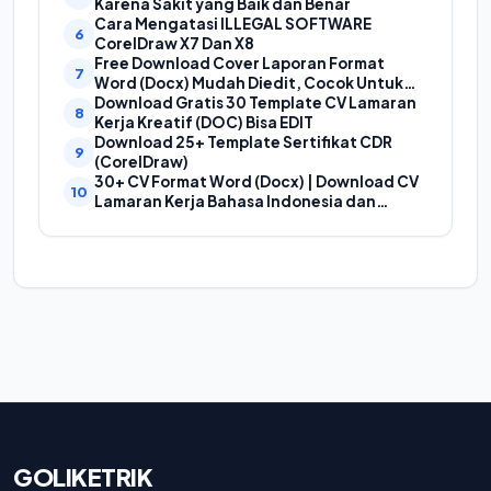
Karena Sakit yang Baik dan Benar
Cara Mengatasi ILLEGAL SOFTWARE
CorelDraw X7 Dan X8
Free Download Cover Laporan Format
Word (Docx) Mudah Diedit, Cocok Untuk
Cover Laporan Kegiatan, Makalah Dan
Download Gratis 30 Template CV Lamaran
Proposal
Kerja Kreatif (DOC) Bisa EDIT
Download 25+ Template Sertifikat CDR
(CorelDraw)
30+ CV Format Word (Docx) | Download CV
Lamaran Kerja Bahasa Indonesia dan
Bahasa Inggris
GOLIKETRIK