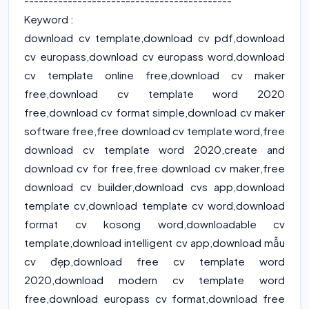
-------------------------------------------
Keyword :
download cv template
,
download cv pdf
,
download
cv europass
,
download cv europass word
,
download
cv template online free
,
download cv maker
free
,
download cv template word 2020
free
,
download cv format simple
,
download cv maker
software free
,
free download cv template word
,
free
download cv template word 2020
,
create and
download cv for free
,
free download cv maker
,
free
download cv builder
,
download cvs app
,
download
template cv
,
download template cv word
,
download
format cv kosong word
,
downloadable cv
template
,
download intelligent cv app
,
download mẫu
cv đẹp
,
download free cv template word
2020
,
download modern cv template word
free
,
download europass cv format
,
download free