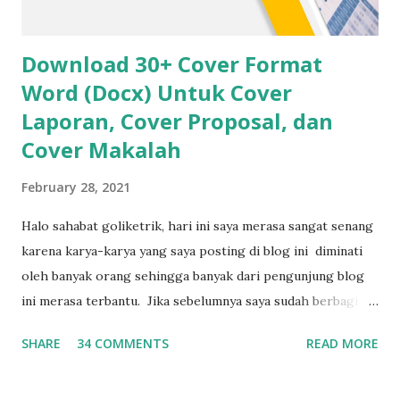
Download 30+ Cover Format
Word (Docx) Untuk Cover
Laporan, Cover Proposal, dan
Cover Makalah
February 28, 2021
Halo sahabat goliketrik, hari ini saya merasa sangat senang
karena karya-karya yang saya posting di blog ini diminati
oleh banyak orang sehingga banyak dari pengunjung blog
ini merasa terbantu. Jika sebelumnya saya sudah berbagi 3
0+ Template Sertifikat Gratis , dan 30+ Template
SHARE
34 COMMENTS
READ MORE
Curriculum Vitae (CV) hari ini saya akan berbagi 30+
Template Cover laporan yang bisa kamu download dan edit