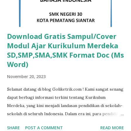
DOWNLOAD Template Sertifikat Word Free Versi 5
DOWNLOAD Template Sertifikat ...
Download Gratis Sampul/Cover
Modul Ajar Kurikulum Merdeka
SD,SMP,SMA,SMK Format Doc (Ms
Word)
November 20, 2023
Selamat datang di blog Goliketrik.com ! Kami sangat senang
dapat berbagi informasi terkini tentang Kurikulum
Merdeka, yang kini menjadi landasan pendidikan di sekolah-
sekolah di seluruh Indonesia. Dalam era ini, para pendidik
dan siswa masih memegang peran yang sangat vital dalam
SHARE
POST A COMMENT
READ MORE
proses pembelajaran. Salah satu aspek penting dari