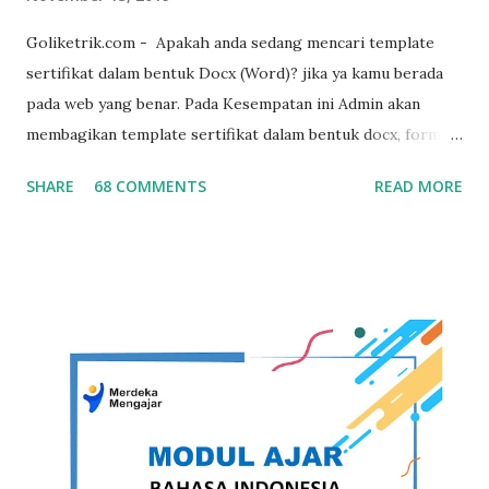
Goliketrik.com - Apakah anda sedang mencari template
sertifikat dalam bentuk Docx (Word)? jika ya kamu berada
pada web yang benar. Pada Kesempatan ini Admin akan
membagikan template sertifikat dalam bentuk docx, format
sertifikat ini sengaja di buat dalam bentuk word agar mudah
SHARE
68 COMMENTS
READ MORE
untuk diedit ulang sesuai dengan kebutuhan. template ini
juga suport dengan microsoft word 2007 , word 2010, word
2016, word 2019 hingga versi microsoft word terbaru,
template ini juga kami bagikan secara gratis. untuk lebih
jelas dibawah ini template sertifikat yang kami maksud :
Download Template Sertifikat Word Free Dibawah ini
koleksi template sertifikat docx (word) Template Sertifikat
Word Free Versi 1 DOWNLOAD Template Sertifikat Word
Free Versi 2 DOWNLOAD Template Sertifikat Word Free
Versi 3 DOWNLOAD Template Sertifikat Word Free Versi 4