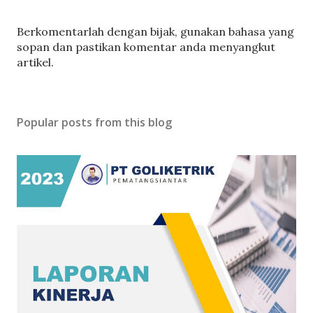
P
Berkomentarlah dengan bijak, gunakan bahasa yang
o
sopan dan pastikan komentar anda menyangkut
s
artikel.
t
a
C
Popular posts from this blog
o
m
m
e
n
t