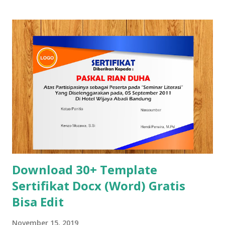
sesuai dengan kebutuhan kamu. Seberapa Penting Membuat
Cover Yang Menarik dan Kreatif ? Seperti yang kita ketahu
bahwa pada saat membuat laporan, membuat proposal dan
membuat makalah selain dari mempersiapkan isinya secara
matang kita juga harus memperhatikan desain covernya,
karena cover salah satu bagian yang sangat krusial untuk
menentukan apakah laporan,proposal dan makalah yang
kamu buat akan dibaca atau tidak. Jika ditanya apakah
penting membuat cover yang menarik dan kreatif? tentu
jawabannya adalah Ya, karena cover menjadi bagian yang
tidak terpisakan dari laporan, proposal dan d...
Download 30+ Template
Sertifikat Docx (Word) Gratis
Bisa Edit
November 15, 2019