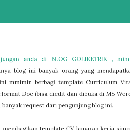
unjungan anda di BLOG GOLIKETRIK , mim
anya blog ini banyak orang yang mendapatk
ini mmimin berbagi template Curriculum Vit
rformat Doc (bisa diedit dan dibuka di MS Word
a banyak request dari pengunjung blog ini.
an membagikan template CV lamaran kerja simp