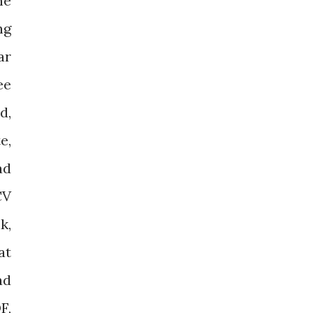
ne
ng
ar
ee
d,
e,
ad
CV
k,
at
ad
F,