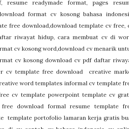
df,
resume readymade format, pages resu
 download format cv kosong bahasa indonesi
te free download,download template cv free, 
aftar riwayat hidup, cara membuat cv di wor
ormat cv kosong word,download cv menarik unt
ormat cv kosong download cv pdf daftar riway
er cv template free download creative mark
reative word templates informal cv template
fr
free cv template powerpoint
template cv grat
t free download
formal resume template
fr
ate
template portofolio lamaran kerja gratis
bu