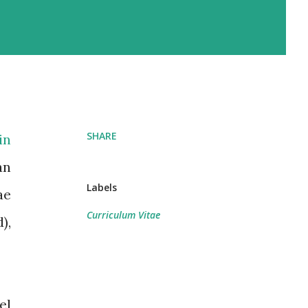
SHARE
in
an
Labels
ae
Curriculum Vitae
),
el