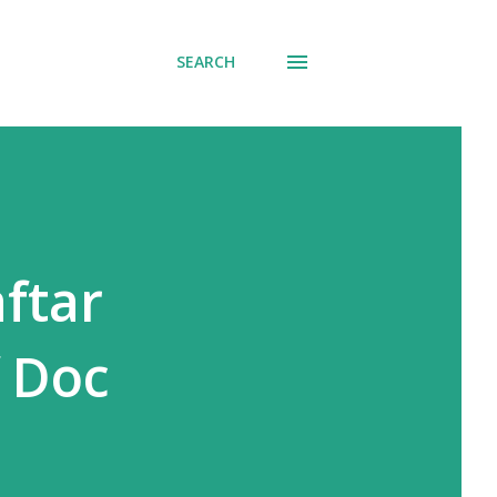
SEARCH
ftar
f Doc