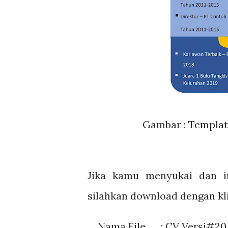
Gambar : Templat
Jika kamu menyukai dan in
silahkan download dengan kl
Nama File : CV Versi#20