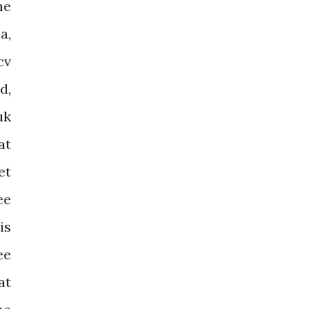
me
a,
cv
d,
uk
at
et
ee
is
ee
at