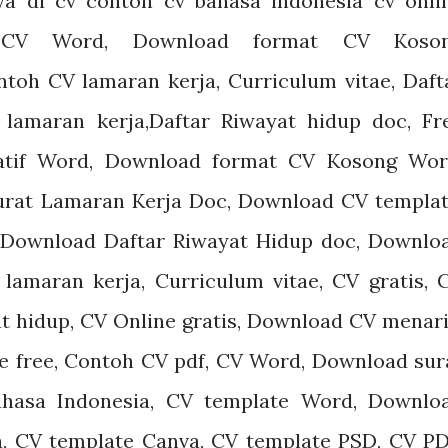
ya di cv
contoh cv bahasa indonesia
cv onli
 CV Word
,
Download format CV Koso
ntoh CV lamaran kerja
,
Curriculum vitae
,
Daft
 lamaran kerja
,
Daftar Riwayat hidup doc
, Fr
atif Word, Download format CV Kosong Wor
Surat Lamaran Kerja Doc, Download CV templat
Download Daftar Riwayat Hidup doc, Downlo
lamaran kerja, Curriculum vitae, CV gratis, 
t hidup, CV Online gratis, Download CV menari
ne free, Contoh CV pdf, CV Word, Download sur
ahasa Indonesia, CV template Word, Downlo
, CV template Canva, CV template PSD, CV PD