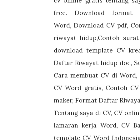
cv online gratis
tentang sa
free.
Download format
Word
,
Download CV pdf
,
Co
riwayat hidup
,
Contoh surat
download template CV kre
Daftar Riwayat hidup doc, 
Cara membuat CV di Word, 
CV Word gratis, Contoh CV 
maker, Format Daftar Riwaya
Tentang saya di CV, CV onli
lamaran kerja Word, CV B
template CV Word Indonesia