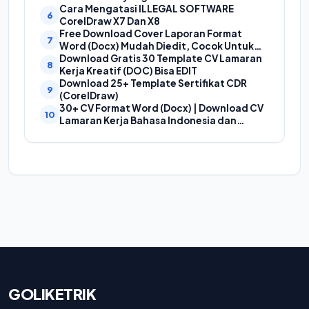
Cara Mengatasi ILLEGAL SOFTWARE
CorelDraw X7 Dan X8
Free Download Cover Laporan Format
Word (Docx) Mudah Diedit, Cocok Untuk
Cover Laporan Kegiatan, Makalah Dan
Download Gratis 30 Template CV Lamaran
Proposal
Kerja Kreatif (DOC) Bisa EDIT
Download 25+ Template Sertifikat CDR
(CorelDraw)
30+ CV Format Word (Docx) | Download CV
Lamaran Kerja Bahasa Indonesia dan
Bahasa Inggris
GOLIKETRIK