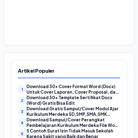
Artikel Populer
Download 30+ Cover Format Word (Docx)
Untuk Cover Laporan, Cover Proposal, dan
Cover Makalah
Download 30+ Template Sertifikat Docx
(Word) Gratis Bisa Edit
Download Gratis Sampul/Cover Modul Ajar
Kurikulum Merdeka SD,SMP,SMA,SMK
Format Doc (Ms Word)
Download Sampul/Cover Perangkat
Pembelajaran Kurikulum Merdeka File Word
(Doc) | Contoh Cover Kurikum Merdeka
5 Contoh Surat Izin Tidak Masuk Sekolah
Karena Sakit yang Baik dan Benar