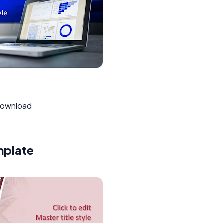
 download
mplate