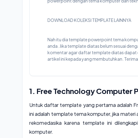
powerpoint dengan tema komputer dan teknol
DOWNLOAD KOLEKSI TEMPLATE LAINNYA
Nah itu dia template powerpoint tema komp
anda. Jika template diatas belum sesuai den
komentar agar daftar template diatas dapat dip
artikel ini kepada yang membutuhkan. Terima
1. Free Technology Computer 
Untuk daftar template yang pertama adalah 
ini adalah template tema komputer, jika mater
rekomedasika karena template ini dilengk
komputer.