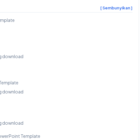
[ Sembunyikan ]
emplate
ung download
 Template
ung download
ung download
PowerPoint Template