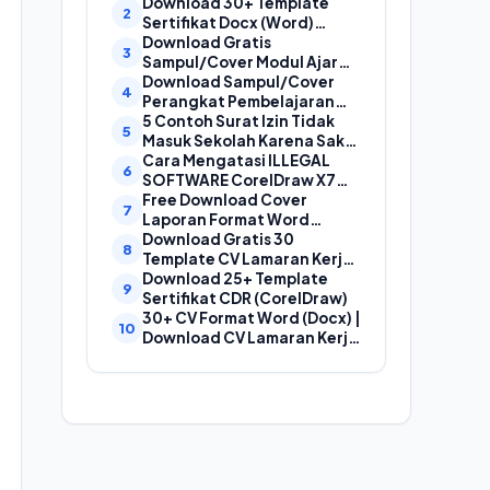
Laporan, Cover Proposal,
Download 30+ Template
dan Cover Makalah
Sertifikat Docx (Word)
Gratis Bisa Edit
Download Gratis
Sampul/Cover Modul Ajar
Kurikulum Merdeka
Download Sampul/Cover
SD,SMP,SMA,SMK Format
Perangkat Pembelajaran
Doc (Ms Word)
Kurikulum Merdeka File
5 Contoh Surat Izin Tidak
Word (Doc) | Contoh Cover
Masuk Sekolah Karena Sakit
Kurikum Merdeka
yang Baik dan Benar
Cara Mengatasi ILLEGAL
SOFTWARE CorelDraw X7
Dan X8
Free Download Cover
Laporan Format Word
(Docx) Mudah Diedit, Cocok
Download Gratis 30
Untuk Cover Laporan
Template CV Lamaran Kerja
Kegiatan, Makalah Dan
Kreatif (DOC) Bisa EDIT
Download 25+ Template
Proposal
Sertifikat CDR (CorelDraw)
30+ CV Format Word (Docx) |
Download CV Lamaran Kerja
Bahasa Indonesia dan
Bahasa Inggris