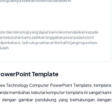
ogi lainnya silahkan download dibawah ini
uter dan teknologi yang dapat kami rekomendasikan kepada
gan kebutuhan kamu silahkan tinggalkan pesan pada kolom
erbaharui. Jadi cukup sekian artikel kali ini jangn lupa share
kasih
PowerPoint Template
Free Technology Computer PowerPoint Template, template
i anda membahas sebutar komputer template ini sangat kami
api dengan gambar pendukung yang berhubungan dengan