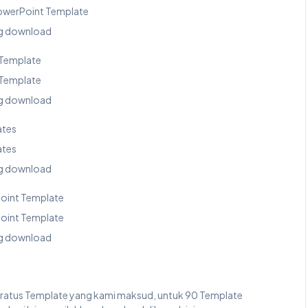
PowerPoint Template
ung download
 Template
 Template
ung download
ates
ates
ung download
oint Template
oint Template
ung download
Seratus Template yang kami maksud, untuk 90 Template