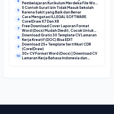
Pembelajaran Kurikulum Merdeka File Word
(Doc) | Contoh Cover Kurikum Merdeka
5 Contoh Surat Izin Tidak Masuk Sekolah
Karena Sakit yang Baik dan Benar
Cara Mengatasi ILLEGAL SOFTWARE
CorelDraw X7 Dan X8
Free Download Cover Laporan Format
Word (Docx) Mudah Diedit, Cocok Untuk
Cover Laporan Kegiatan, Makalah Dan
Download Gratis 30 Template CV Lamaran
Proposal
Kerja Kreatif (DOC) Bisa EDIT
Download 25+ Template Sertifikat CDR
(CorelDraw)
30+ CV Format Word (Docx) | Download CV
Lamaran Kerja Bahasa Indonesia dan
Bahasa Inggris