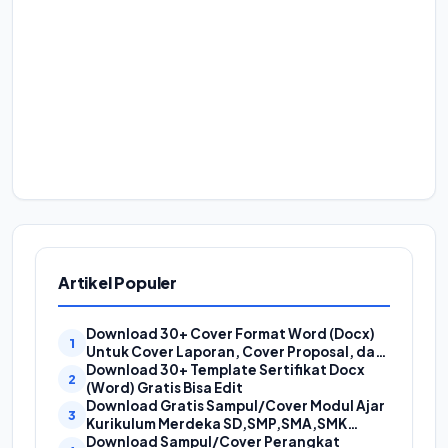
Artikel Populer
Download 30+ Cover Format Word (Docx)
Untuk Cover Laporan, Cover Proposal, dan
Cover Makalah
Download 30+ Template Sertifikat Docx
(Word) Gratis Bisa Edit
Download Gratis Sampul/Cover Modul Ajar
Kurikulum Merdeka SD,SMP,SMA,SMK
Format Doc (Ms Word)
Download Sampul/Cover Perangkat