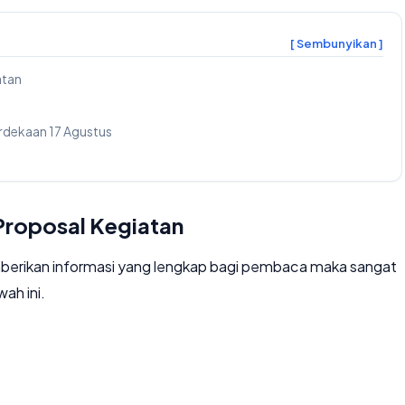
[ Sembunyikan ]
atan
rdekaan 17 Agustus
Proposal Kegiatan
berikan informasi yang lengkap bagi pembaca maka sangat
wah ini.