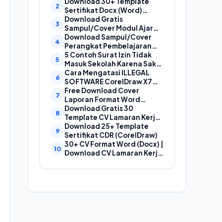
Laporan, Cover Proposal,
Download 30+ Template
dan Cover Makalah
Sertifikat Docx (Word)
Gratis Bisa Edit
Download Gratis
Sampul/Cover Modul Ajar
Kurikulum Merdeka
Download Sampul/Cover
SD,SMP,SMA,SMK Format
Perangkat Pembelajaran
Doc (Ms Word)
Kurikulum Merdeka File
5 Contoh Surat Izin Tidak
Word (Doc) | Contoh Cover
Masuk Sekolah Karena Sakit
Kurikum Merdeka
yang Baik dan Benar
Cara Mengatasi ILLEGAL
SOFTWARE CorelDraw X7
Dan X8
Free Download Cover
Laporan Format Word
(Docx) Mudah Diedit, Cocok
Download Gratis 30
Untuk Cover Laporan
Template CV Lamaran Kerja
Kegiatan, Makalah Dan
Kreatif (DOC) Bisa EDIT
Download 25+ Template
Proposal
Sertifikat CDR (CorelDraw)
30+ CV Format Word (Docx) |
Download CV Lamaran Kerja
Bahasa Indonesia dan
Bahasa Inggris