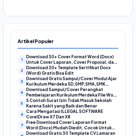
Artikel Populer
Download 30+ Cover Format Word (Docx)
Untuk Cover Laporan, Cover Proposal, dan
Cover Makalah
Download 30+ Template Sertifikat Docx
(Word) Gratis Bisa Edit
Download Gratis Sampul/Cover Modul Ajar
Kurikulum Merdeka SD,SMP,SMA,SMK
Format Doc (Ms Word)
Download Sampul/Cover Perangkat
Pembelajaran Kurikulum Merdeka File Word
(Doc) | Contoh Cover Kurikum Merdeka
5 Contoh Surat Izin Tidak Masuk Sekolah
Karena Sakit yang Baik dan Benar
Cara Mengatasi ILLEGAL SOFTWARE
CorelDraw X7 Dan X8
Free Download Cover Laporan Format
Word (Docx) Mudah Diedit, Cocok Untuk
Cover Laporan Kegiatan, Makalah Dan
Download Gratis 30 Template CV Lamaran