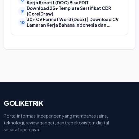
Proposal
Kerja Kreatif (DOC) Bisa EDIT
Download 25+ Template Sertifikat CDR
(CorelDraw)
30+ CV Format Word (Docx) | Download CV
Lamaran Kerja Bahasa Indonesia dan
Bahasa Inggris
GOLIKETRIK
Portal informasi independen yang membahas sains,
teknologi, review gadget, dan tren ekosistem digital
secara tepercaya.