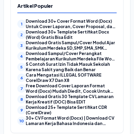
Artikel Populer
Download 30+ Cover Format Word (Docx)
Untuk Cover Laporan, Cover Proposal, dan
Cover Makalah
Download 30+ Template Sertifikat Docx
(Word) Gratis Bisa Edit
Download Gratis Sampul/Cover Modul Ajar
Kurikulum Merdeka SD,SMP,SMA,SMK
Format Doc (Ms Word)
Download Sampul/Cover Perangkat
Pembelajaran Kurikulum Merdeka File Word
(Doc) | Contoh Cover Kurikum Merdeka
5 Contoh Surat Izin Tidak Masuk Sekolah
Karena Sakit yang Baik dan Benar
Cara Mengatasi ILLEGAL SOFTWARE
CorelDraw X7 Dan X8
Free Download Cover Laporan Format
Word (Docx) Mudah Diedit, Cocok Untuk
Cover Laporan Kegiatan, Makalah Dan
Download Gratis 30 Template CV Lamaran
Proposal
Kerja Kreatif (DOC) Bisa EDIT
Download 25+ Template Sertifikat CDR
(CorelDraw)
30+ CV Format Word (Docx) | Download CV
Lamaran Kerja Bahasa Indonesia dan
Bahasa Inggris