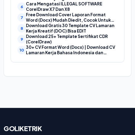
Cara Mengatasi ILLEGAL SOFTWARE
CorelDraw X7 Dan X8
Free Download Cover Laporan Format
Word (Docx) Mudah Diedit, Cocok Untuk
Cover Laporan Kegiatan, Makalah Dan
Download Gratis 30 Template CV Lamaran
Proposal
Kerja Kreatif (DOC) Bisa EDIT
Download 25+ Template Sertifikat CDR
(CorelDraw)
30+ CV Format Word (Docx) | Download CV
Lamaran Kerja Bahasa Indonesia dan
Bahasa Inggris
GOLIKETRIK