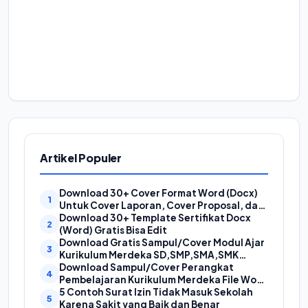
Artikel Populer
Download 30+ Cover Format Word (Docx)
Untuk Cover Laporan, Cover Proposal, dan
Cover Makalah
Download 30+ Template Sertifikat Docx
(Word) Gratis Bisa Edit
Download Gratis Sampul/Cover Modul Ajar
Kurikulum Merdeka SD,SMP,SMA,SMK
Format Doc (Ms Word)
Download Sampul/Cover Perangkat
Pembelajaran Kurikulum Merdeka File Word
(Doc) | Contoh Cover Kurikum Merdeka
5 Contoh Surat Izin Tidak Masuk Sekolah
Karena Sakit yang Baik dan Benar