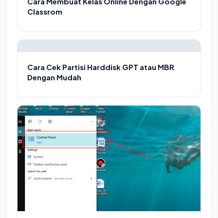
Cara Membuat Kelas Online Dengan Google
Classrom
Cara Cek Partisi Harddisk GPT atau MBR
Dengan Mudah