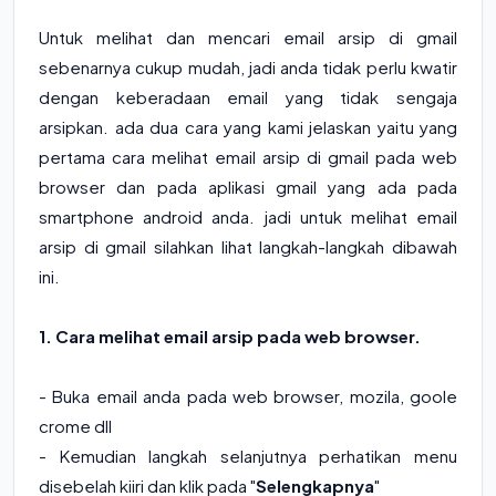
Untuk melihat dan mencari email arsip di gmail
sebenarnya cukup mudah, jadi anda tidak perlu kwatir
dengan keberadaan email yang tidak sengaja
arsipkan. ada dua cara yang kami jelaskan yaitu yang
pertama cara melihat email arsip di gmail pada web
browser dan pada aplikasi gmail yang ada pada
smartphone android anda. jadi untuk melihat email
arsip di gmail silahkan lihat langkah-langkah dibawah
ini.
1. Cara melihat email arsip pada web browser.
- Buka email anda pada web browser, mozila, goole
crome dll
- Kemudian langkah selanjutnya perhatikan menu
disebelah kiiri dan klik pada "
Selengkapnya
"