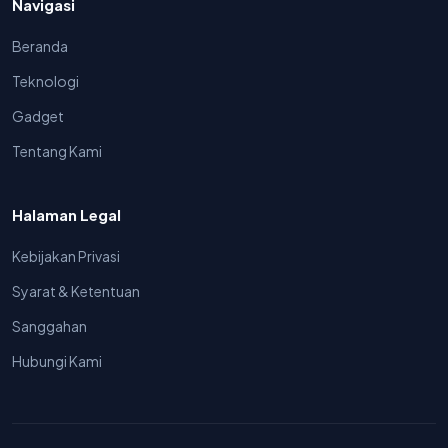
Navigasi
Beranda
Teknologi
Gadget
Tentang Kami
Halaman Legal
Kebijakan Privasi
Syarat & Ketentuan
Sanggahan
Hubungi Kami