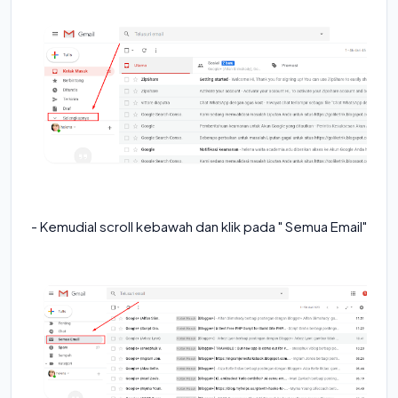
- Kemudial scroll kebawah dan klik pada " Semua Email"