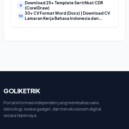
Download 25+ Template Sertifikat CDR
(CorelDraw)
30+ CV Format Word (Docx) | Download CV
Lamaran Kerja Bahasa Indonesia dan
Bahasa Inggris
GOLIKETRIK
Portal informasi independen yang membahas sains,
teknologi, review gadget, dan tren ekosistem digital
secara tepercaya.