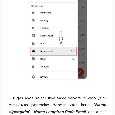
- Tugas anda selanjutnya sama seperti di web yaitu
melakukan pencarian dengan kata kunci "
Nama
sipengirim
", "
Nama Lampiran Pada Email
" dan atau "