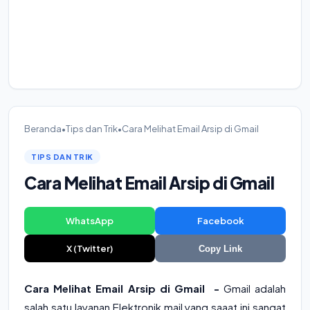
Beranda
•
Tips dan Trik
•
Cara Melihat Email Arsip di Gmail
TIPS DAN TRIK
Cara Melihat Email Arsip di Gmail
WhatsApp
Facebook
X (Twitter)
Copy Link
Cara Melihat Email Arsip di Gmail -
Gmail adalah
salah satu layanan Elektronik mail yang saaat ini sangat