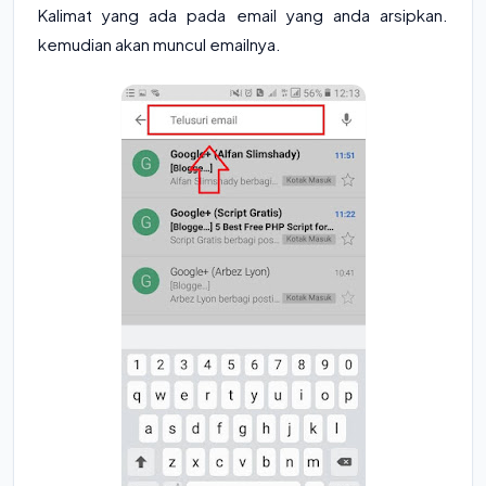
Kalimat yang ada pada email yang anda arsipkan.
kemudian akan muncul emailnya.