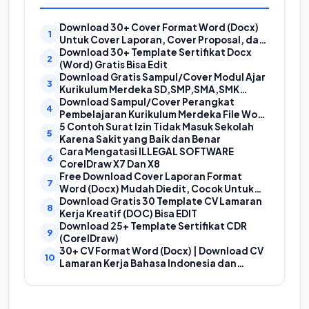
Download 30+ Cover Format Word (Docx)
Untuk Cover Laporan, Cover Proposal, dan
Cover Makalah
Download 30+ Template Sertifikat Docx
(Word) Gratis Bisa Edit
Download Gratis Sampul/Cover Modul Ajar
Kurikulum Merdeka SD,SMP,SMA,SMK
Format Doc (Ms Word)
Download Sampul/Cover Perangkat
Pembelajaran Kurikulum Merdeka File Word
(Doc) | Contoh Cover Kurikum Merdeka
5 Contoh Surat Izin Tidak Masuk Sekolah
Karena Sakit yang Baik dan Benar
Cara Mengatasi ILLEGAL SOFTWARE
CorelDraw X7 Dan X8
Free Download Cover Laporan Format
Word (Docx) Mudah Diedit, Cocok Untuk
Cover Laporan Kegiatan, Makalah Dan
Download Gratis 30 Template CV Lamaran
Proposal
Kerja Kreatif (DOC) Bisa EDIT
Download 25+ Template Sertifikat CDR
(CorelDraw)
30+ CV Format Word (Docx) | Download CV
Lamaran Kerja Bahasa Indonesia dan
Bahasa Inggris