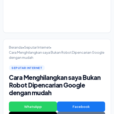
Beranda
•
Seputar Internet
•
Cara Menghilangkan saya Bukan Robot Dipencarian Google
dengan mudah
SEPUTAR INTERNET
Cara Menghilangkan saya Bukan
Robot Dipencarian Google
dengan mudah
WhatsApp
Facebook