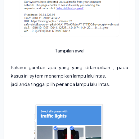
Tampilan awal
Pahami gambar apa yang yang ditampilkan , pada
kasus ini sytem menampikan lampu lalulintas,
jadi anda tinggal pilih penanda lampu lalu lintas.