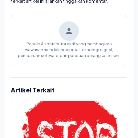
terkait artikel ini silahkan tinggalkan komentar.
Penulis & kontributor aktif yang membagikan
wawasan mendalam seputar teknologi digital,
pembaruan software, dan panduan perangkat terkini.
Artikel Terkait