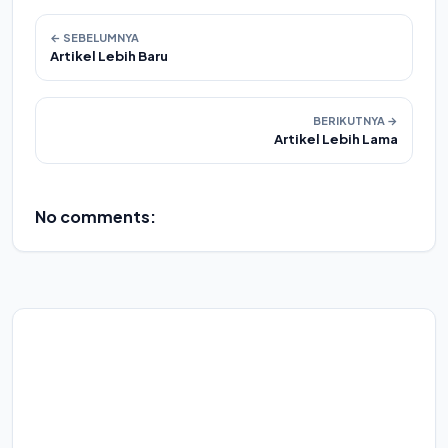
← SEBELUMNYA
Artikel Lebih Baru
BERIKUTNYA →
Artikel Lebih Lama
No comments: