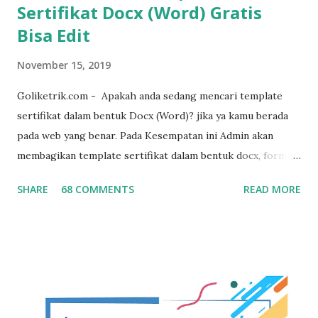
Sertifikat Docx (Word) Gratis
Bisa Edit
November 15, 2019
Goliketrik.com - Apakah anda sedang mencari template
sertifikat dalam bentuk Docx (Word)? jika ya kamu berada
pada web yang benar. Pada Kesempatan ini Admin akan
membagikan template sertifikat dalam bentuk docx, format
sertifikat ini sengaja di buat dalam bentuk word agar mudah
SHARE
68 COMMENTS
READ MORE
untuk diedit ulang sesuai dengan kebutuhan. template ini
juga suport dengan microsoft word 2007 , word 2010, word
2016, word 2019 hingga versi microsoft word terbaru,
template ini juga kami bagikan secara gratis. untuk lebih
jelas dibawah ini template sertifikat yang kami maksud :
Download Template Sertifikat Word Free Dibawah ini
koleksi template sertifikat docx (word) Template Sertifikat