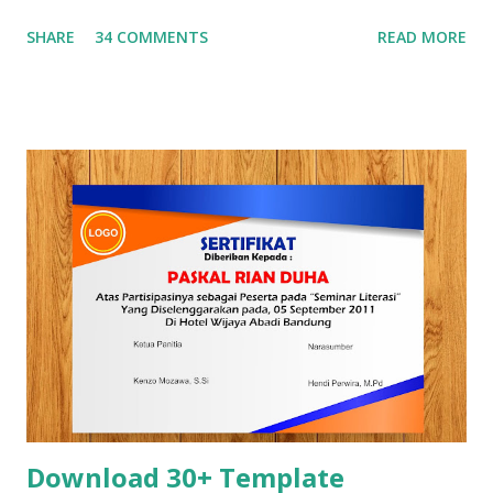
0+ Template Sertifikat Gratis , dan 30+ Template
SHARE
34 COMMENTS
READ MORE
Curriculum Vitae (CV) hari ini saya akan berbagi 30+
Template Cover laporan yang bisa kamu download dan edit
sesuai dengan kebutuhan kamu. Seberapa Penting Membuat
Cover Yang Menarik dan Kreatif ? Seperti yang kita ketahu
bahwa pada saat membuat laporan, membuat proposal dan
membuat makalah selain dari mempersiapkan isinya secara
matang kita juga harus memperhatikan desain covernya,
karena cover salah satu bagian yang sangat krusial untuk
menentukan apakah laporan,proposal dan makalah yang
kamu buat akan dibaca atau tidak. Jika ditanya apakah
penting membuat cover yang menarik dan kreatif? tentu
jawabannya adalah Ya, karena cover menjadi bagian yang
tidak terpisakan dari laporan, proposal dan d...
Download 30+ Template