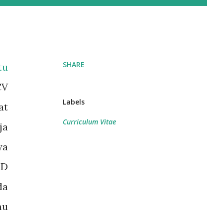
SHARE
tu
CV
Labels
at
Curriculum Vitae
ja
ya
RD
da
mu