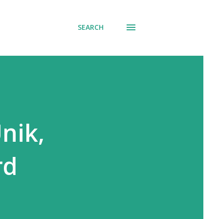
SEARCH
nik,
rd