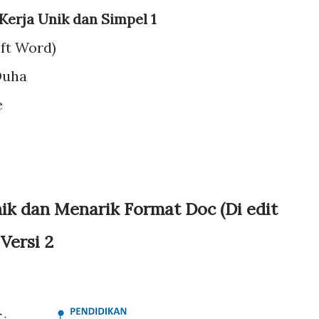
erja Unik dan Simpel 1
ft Word)
Duha
e
k dan Menarik Format Doc (Di edit
Versi 2