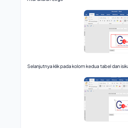
Selanjutnya klik pada kolom kedua tabel dan isi