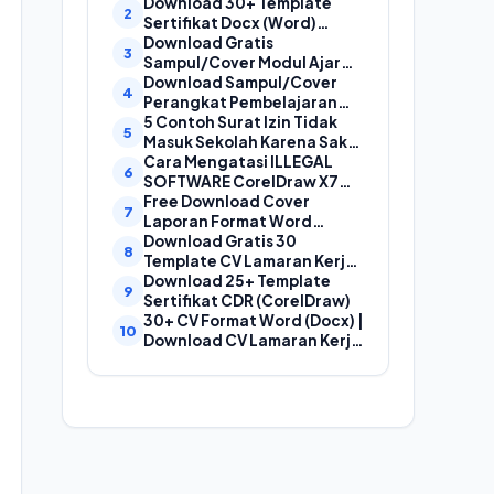
Laporan, Cover Proposal,
Download 30+ Template
dan Cover Makalah
Sertifikat Docx (Word)
Gratis Bisa Edit
Download Gratis
Sampul/Cover Modul Ajar
Kurikulum Merdeka
Download Sampul/Cover
SD,SMP,SMA,SMK Format
Perangkat Pembelajaran
Doc (Ms Word)
Kurikulum Merdeka File
5 Contoh Surat Izin Tidak
Word (Doc) | Contoh Cover
Masuk Sekolah Karena Sakit
Kurikum Merdeka
yang Baik dan Benar
Cara Mengatasi ILLEGAL
SOFTWARE CorelDraw X7
Dan X8
Free Download Cover
Laporan Format Word
(Docx) Mudah Diedit, Cocok
Download Gratis 30
Untuk Cover Laporan
Template CV Lamaran Kerja
Kegiatan, Makalah Dan
Kreatif (DOC) Bisa EDIT
Download 25+ Template
Proposal
Sertifikat CDR (CorelDraw)
30+ CV Format Word (Docx) |
Download CV Lamaran Kerja
Bahasa Indonesia dan
Bahasa Inggris